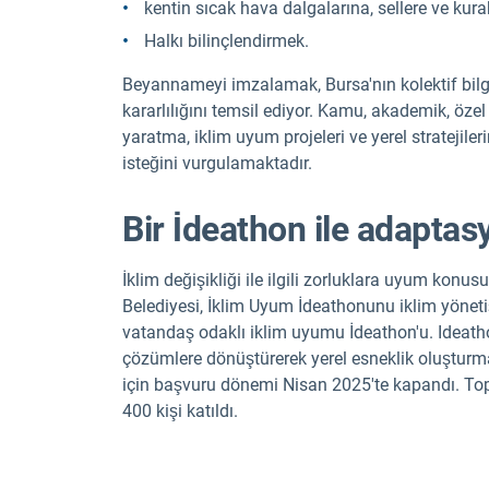
kentin sıcak hava dalgalarına, sellere ve kura
Halkı bilinçlendirmek.
Beyannameyi imzalamak, Bursa'nın kolektif bilge
kararlılığını temsil ediyor. Kamu, akademik, özel 
yaratma, iklim uyum projeleri ve yerel stratejile
isteğini vurgulamaktadır.
Bir İdeathon ile adaptas
İklim değişikliği ile ilgili zorluklara uyum ko
Belediyesi, İklim Uyum İdeathonunu iklim yönetiş
vatandaş odaklı iklim uyumu İdeathon'u. Ideathon
çözümlere dönüştürerek yerel esneklik oluşturmak
için başvuru dönemi Nisan 2025'te kapandı. Top
400 kişi katıldı.