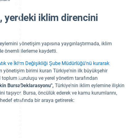
in
Fi
g
g
th
ur
ei
, yerdeki iklim direncini
e
r
2:
id
S
e
h
a
or
s
t
d
in
 eylemini yönetişim yapısına yaygınlaştırmada, iklim
ur
tr
in
de önemli ilerleme kaydetti.
o
g
d
th
u
e
 Atık ve İklim Değişikliği Şube Müdürlüğü'nü kurarak
ct
Cl
io
i
im yönetişim birimi kuran Türkiye'nin ilk büyükşehir
n
m
te
il toplum kuruluşu ve yerel yönetim tarafından
at
xt
e
şkin
Bursa
Deklarasyonu",
Türkiye'nin iklim eylemine ilişkin
s
A
of
d
ini taşıyor. Bursa, öncülük ederek ve kamu kurumlarını,
th
a
e
pt
 hedef etrafında bir araya getirerek:
2
at
0
io
fi
n
n
Id
al
e
is
at
t
h
pr
o
oj