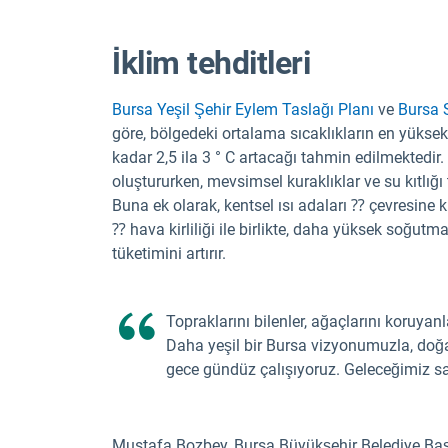
İklim tehditleri
Bursa Yeşil Şehir Eylem Taslağı Planı
ve
Bursa S
göre, bölgedeki ortalama sıcaklıkların en yüks
kadar 2,5 ila 3 ° C artacağı tahmin edilmektedir. 
oluştururken, mevsimsel kuraklıklar ve su kıtlığı 
Buna ek olarak, kentsel ısı adaları ⁇ çevresine 
⁇ hava kirliliği ile birlikte, daha yüksek soğutma 
tüketimini artırır.
Topraklarını bilenler, ağaçlarını koruyanla
Daha yeşil bir Bursa vizyonumuzla, doğa
gece gündüz çalışıyoruz. Geleceğimiz sad
Mustafa Bozbey, Bursa Büyükşehir Belediye Ba