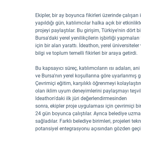
Ekipler, bir ay boyunca fikirleri üzerinde çalış
yapıldığı gün, katılımcılar halka açık bir etkinlik
projeyi paylaştılar. Bu girişim, Türkiye'nin dört 
Bursa'daki yerel yenilikçilerin işbirliği yapmalar
için bir alan yarattı. İdeathon, yerel üniversiteler
bilgi ve toplum temelli fikirleri bir araya getirdi.
Bu kapsayıcı süreç, katılımcıların ısı adaları, ani 
ve Bursa'nın yerel koşullarına göre uyarlanmış g
Çevrimiçi eğitim, karşılıklı öğrenmeyi kolaylaşt
olan iklim uyum deneyimlerini paylaşmayı teşvik
Ideathon'daki ilk jüri değerlendirmesinden
sonra, ekipler proje uygulaması için çevrimiçi bir
24 gün boyunca çalıştılar. Ayrıca belediye uzman
sağladılar. Farklı belediye birimleri, projeleri tek
potansiyel entegrasyonu açısından gözden geçir