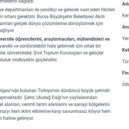
rmelerini sağladı.
Ada
e departmanları ile yenilikçi ve gelecek vaat eden fikirleri
Ken
ir ortam gerektirir. Bursa Büyükşehir Belediyesi Akıllı
vramları gerçek dünya çözümlerine dönüştürmek için
Ana
ağlıyor.
Yer
versite öğrencilerini, araştırmacıları, mühendisleri ve
anıklı ve sürdürülebilir hale getirmek için ortak bir
Kat
r, üniversiteler, Sivil Toplum Kuruluşları ve gençler
opluluk mülkiyetini güçlendirir.
Tür
Fi
Oth
lgesi'nde bulunan Türkiye'nin dördüncü büyük şehridir.
apmaktadır. Şehir, Uludağ Dağı'nın yaylalarından
 alanları, verimli tarım alanlarını ve sanayi bölgelerini
sa'yı hem iklim etkilerine karşı savunmasız kılıyor hem
 haline getiriyor.