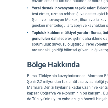
çözümlere aktif katkıda bulunanlar olarak gö
Yerel destek inovasyonu teşvik eder:
Belediy
test etmek, uzman rehberliği ve destekleyici b
Şehir ve İnovasyon Merkezi, ilham verici ka
gereken mentorluğu, altyapıyı ve kaynakları s
Topluluk katılımı mülkiyet yaratır:
Bursa, üni
gönüllüleri dahil
ederek, şehri daha iklime day
sorumluluk duygusu oluşturdu. Yerel yönetimle
arasındaki işbirliği bilimsel güvenilirliği ve t
Bölge Hakkında
Bursa, Türkiye'nin kuzeybatısındaki Marmara Bö
Şehir 2,2 milyondan fazla nüfusa ev sahipliği y
Marmara Denizi kıyılarına kadar uzanır ve kentsel
kapsar. Coğrafya ve ekonominin bu karışımı, Bur
de Türkiye'nin uyum çabaları için önemli bir şehir