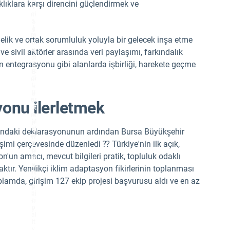
n.
klıklara karşı direncini güçlendirmek ve
e
I
ct
m
s.
a
I
g
m
e
lik ve ortak sorumluluk yoluyla bir gelecek inşa etme
a
C
g
re
ve sivil aktörler arasında veri paylaşımı, farkındalık
e
di
rin entegrasyonu gibi alanlarda işbirliği, harekete geçme
C
t:
re
B
di
ur
t:
s
B
a
ur
M
yonu ilerletmek
s
et
a
ro
M
p
et
ol
nusundaki deklarasyonunun ardından Bursa Büyükşehir
ro
it
imi çerçevesinde düzenledi ⁇ Türkiye'nin ilk açık,
p
a
ol
n
'un amacı, mevcut bilgileri pratik, topluluk odaklı
it
M
a
u
tır. Yenilikçi iklim adaptasyon fikirlerinin toplanması
n
ni
M
lamda, girişim 127 ekip projesi başvurusu aldı ve en az
ci
u
p
ni
al
ci
it
p
y.
al
it
y.