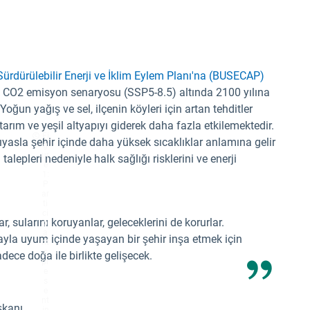
ürdürülebilir Enerji ve İklim Eylem Planı'na (BUSECAP)
ek CO2 emisyon senaryosu (SSP5-8.5) altında 2100 yılına
Yoğun yağış ve sel, ilçenin köyleri için artan tehditler
tarım ve yeşil altyapıyı giderek daha fazla etkilemektedir.
Fi
kıyasla şehir içinde daha yüksek sıcaklıklar anlamına gelir
g
ur
talepleri nedeniyle halk sağlığı risklerini ve enerji
e
1:
P
ar
ti
ci
r, sularını koruyanlar, geleceklerini de korurlar.
p
a
yla uyum içinde yaşayan bir şehir inşa etmek için
nt
s
ece doğa ile birlikte gelişecek.
pr
e
s
e
nt
şkanı