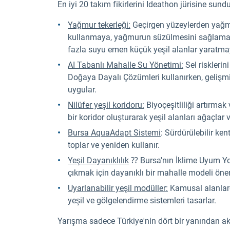
En iyi 20 takım fikirlerini Ideathon jürisine sun
Yağmur tekerleği:
Geçirgen yüzeylerden yağ
kullanmaya, yağmurun süzülmesini sağlamaya 
fazla suyu emen küçük yeşil alanlar yaratma
AI Tabanlı Mahalle Su Yönetimi:
Sel risklerin
Doğaya Dayalı Çözümleri kullanırken, gelişmi
uygular.
Nilüfer yeşil koridoru:
Biyoçeşitliliği artırmak 
bir koridor oluşturarak yeşil alanları ağaçlar ve
Bursa AquaAdapt Sistemi
: Sürdürülebilir ke
toplar ve yeniden kullanır.
Yeşil Dayanıklılık
⁇ Bursa'nın İklime Uyum Yolc
çıkmak için dayanıklı bir mahalle modeli öner
Uyarlanabilir yeşil modüller:
Kamusal alanlar
yeşil ve gölgelendirme sistemleri tasarlar.
Yarışma sadece Türkiye'nin dört bir yanından a