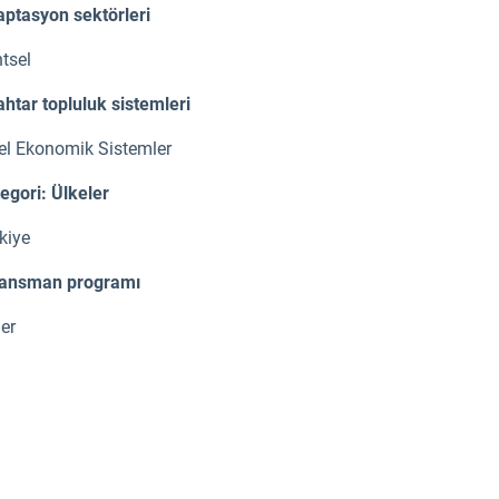
ptasyon sektörleri
tsel
htar topluluk sistemleri
el Ekonomik Sistemler
egori: Ülkeler
kiye
nansman programı
er