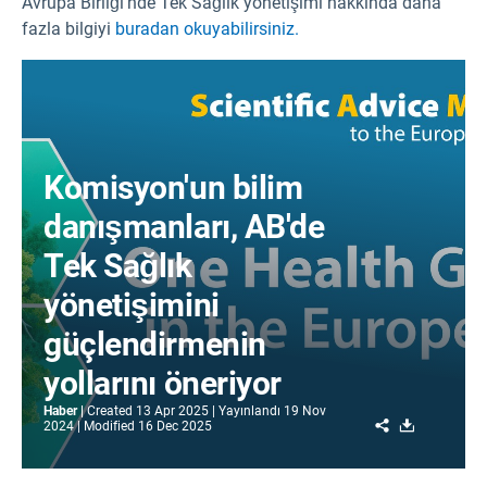
Avrupa Birliği'nde Tek Sağlık yönetişimi hakkında daha
fazla bilgiyi
buradan okuyabilirsiniz.
Komisyon'un bilim
danışmanları, AB'de
Tek Sağlık
yönetişimini
güçlendirmenin
yollarını öneriyor
Haber
Created
13 Apr 2025
Yayınlandı
19 Nov
Share
Download
2024
Modified
16 Dec 2025