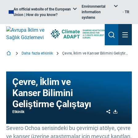
Environmental
An official website of the European
information
TR
Union | How do you know?
systems
Daha fazla etkinlik
Çevre, İklim ve Kanser Bilimini Geliştirme Çalıştayı
Çevre, İklim ve
Kanser Bilimini
Geliştirme Çalıştayı
Share
Download
Etkinlik
Severo Ochoa serisindeki bu çevrimiçi atölye, çevre
ve kanser üzerine araştırmalar için mevcut kanıtları,