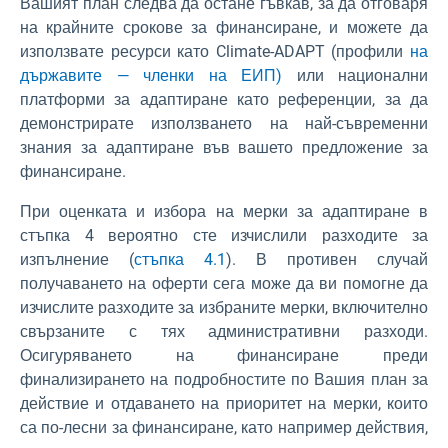
Вашият план следва да остане гъвкав, за да отговаря
на крайните срокове за финансиране, и можете да
използвате ресурси като Climate-ADAPT (профили
на
държавите — членки на ЕИП)
или национални
платформи за адаптиране като референции, за да
демонстрирате използването на най-съвременни
знания за адаптиране във вашето предложение за
финансиране.
При оценката и избора на мерки за адаптиране в
стъпка 4 вероятно сте изчислили разходите за
изпълнение (
стъпка 4.1
). В противен случай
получаването на оферти сега може да ви помогне да
изчислите разходите за избраните мерки, включително
свързаните с тях административни разходи.
Осигуряването на финансиране преди
финализирането на подробностите по Вашия план за
действие и отдаването на приоритет на мерки, които
са по-лесни за финансиране, като например действия,