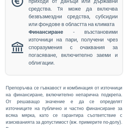
приходи от данъци или държавни
средства. Тя може да включва
безвъзмездни средства, субсидии
или фондове в областта на климата
Финансиране
- възстановими
източници на пари, получени чрез
споразумения с очаквания за
погасяване, включително заеми и
облигации.
Препоръчва се гъвкавост и комбинация от източници
на финансиране, включително непарична подкрепа.
От решаващо значение е да се определят
източниците на публично и частно финансиране за
всяка мярка, като се гарантира съответствие с
изискванията за допустимост (вж. примерите по-долу).