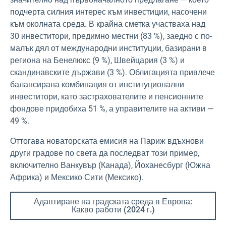
подчерта силния интерес към инвестиции, насочени
към околната среда. В крайна сметка участваха над
30 инвеститори, предимно местни (83 %), заедно с по-
малък дял от международни институции, базирани в
региона на Бенелюкс (9 %), Швейцария (3 %) и
скандинавските държави (3 %). Облигацията привлече
балансирана комбинация от институционални
инвеститори, като застрахователите и пенсионните
фондове придобиха 51 %, а управителите на активи —
49 %.
Оттогава новаторската емисия на Париж вдъхнови
други градове по света да последват този пример,
включително Ванкувър (Канада), Йоханесбург (Южна
Африка) и Мексико Сити (Мексико).
Адаптиране на градската среда в Европа:
Какво работи (2024 г.)