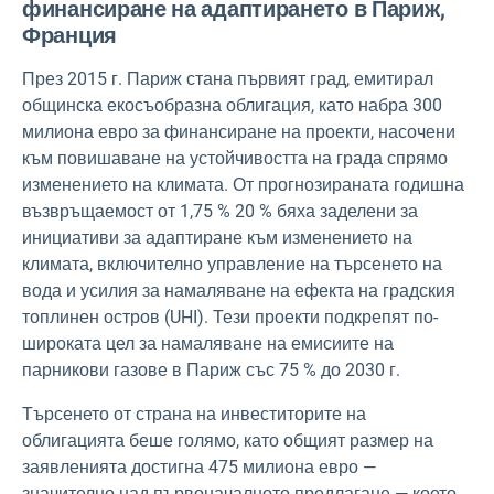
финансиране на адаптирането в Париж,
Франция
През 2015 г. Париж стана първият град, емитирал
общинска екосъобразна облигация, като набра 300
милиона евро за финансиране на проекти, насочени
към повишаване на устойчивостта на града спрямо
изменението на климата. От прогнозираната годишна
възвръщаемост от 1,75 % 20 % бяха заделени за
инициативи за адаптиране към изменението на
климата, включително управление на търсенето на
вода и усилия за намаляване на ефекта на градския
топлинен остров (UHI). Тези проекти подкрепят по-
широката цел за намаляване на емисиите на
парникови газове в Париж със 75 % до 2030 г.
Търсенето от страна на инвеститорите на
облигацията беше голямо, като общият размер на
заявленията достигна 475 милиона евро —
значително над първоначалното предлагане — което