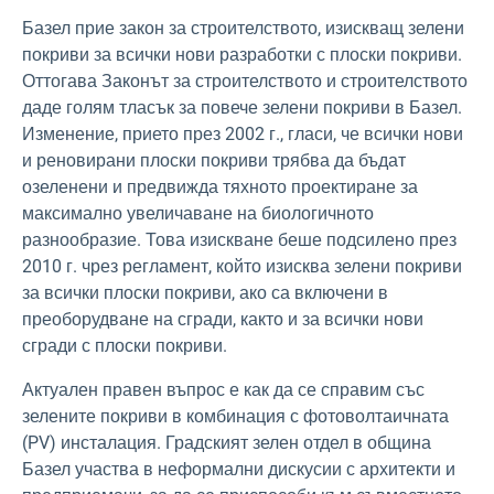
Базел прие закон за строителството, изискващ зелени
покриви за всички нови разработки с плоски покриви.
Оттогава Законът за строителството и строителството
даде голям тласък за повече зелени покриви в Базел.
Изменение, прието през 2002 г., гласи, че всички нови
и реновирани плоски покриви трябва да бъдат
озеленени и предвижда тяхното проектиране за
максимално увеличаване на биологичното
разнообразие. Това изискване беше подсилено през
2010 г. чрез регламент, който изисква зелени покриви
за всички плоски покриви, ако са включени в
преоборудване на сгради, както и за всички нови
сгради с плоски покриви.
Актуален правен въпрос е как да се справим със
зелените покриви в комбинация с фотоволтаичната
(PV) инсталация. Градският зелен отдел в община
Базел участва в неформални дискусии с архитекти и