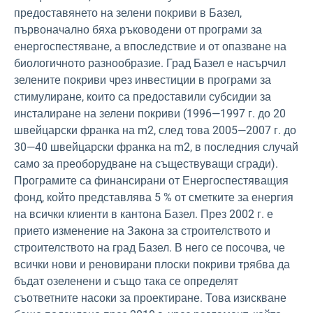
предоставянето на зелени покриви в Базел,
първоначално бяха ръководени от програми за
енергоспестяване, а впоследствие и от опазване на
биологичното разнообразие. Град Базел е насърчил
зелените покриви чрез инвестиции в програми за
стимулиране, които са предоставили субсидии за
инсталиране на зелени покриви (1996—1997 г. до 20
швейцарски франка на m2
, след това 2005—2007 г. до
30—40 швейцарски франка на m2
, в последния случай
само за преоборудване на съществуващи сгради).
Програмите са финансирани от Енергоспестяващия
фонд, който представлява 5 % от сметките за енергия
на всички клиенти в кантона Базел. През 2002 г. е
прието изменение на Закона за строителството и
строителството на град Базел. В него се посочва, че
всички нови и реновирани плоски покриви трябва да
бъдат озеленени и също така се определят
съответните насоки за проектиране. Това изискване