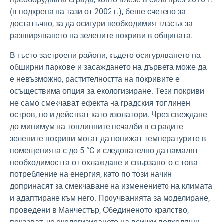
(в подкрепа на тази от 2002 г.), беше счетено за
достатъчно, за да осигури необходимия тласък за
разширяването на зелените покриви в общината.
В гъсто застроени райони, където осигуряването на
обширни паркове и засаждането на дървета може да
е невъзможно, растителността на покривите е
осъществима опция за екологизиране. Тези покриви
не само смекчават ефекта на градския топлинен
остров, но и действат като изолатори. Чрез свеждане
до минимум на топлинните печалби в сградите
зелените покриви могат да понижат температурите в
помещенията с до 5 °C и следователно да намалят
необходимостта от охлаждане и свързаното с това
потребление на енергия, като по този начин
допринасят за смекчаване на изменението на климата
и адаптиране към него. Проучванията за моделиране,
проведени в Манчестър, Обединеното кралство,
показват, че екологизирането на всички подходящи