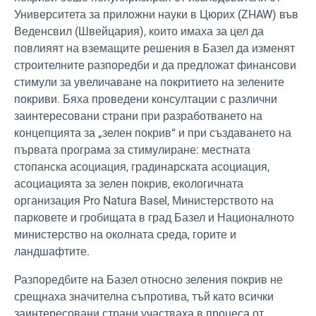
Университета за приложни науки в Цюрих (ZHAW) във
Веденсвил (Швейцария), които имаха за цел да
повлияят на вземащите решения в Базел да изменят
строителните разпоредби и да предложат финансови
стимули за увеличаване на покритието на зелените
покриви. Бяха проведени консултации с различни
заинтересовани страни при разработването на
концепцията за „зелен покрив“ и при създаването на
първата програма за стимулиране: местната
стопанска асоциация, градинарската асоциация,
асоциацията за зелен покрив, екологичната
организация Pro Natura Basel, Министерството на
парковете и гробищата в град Базел и Националното
министерство на околната среда, горите и
ландшафтите.
Разпоредбите на Базел относно зеления покрив не
срещнаха значителна съпротива, тъй като всички
заинтересовани страни участваха в процеса от