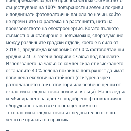
предприемачи, за да се приспособи към съвместното
съществуване на 100% повърхностни зелени покриви
и повдигнати фотоволтаични панели по начин, който
не пречи нито на растежа на растенията, нито на
производството на електроенергия. Когато пълното
съвместно инсталиране е невъзможно, споразумение
между различните градски отдели, което е в сила от
2018 г., предвижда компромис от 60 % фотоволтаични
уредби и 40 % зелени покриви с чакъл под панелите.
Използването на чакъл се компенсира от изискването
останалите 40 % зелена покривна повърхност да имат
повишена екологична стойност (осигурена чрез
разполагането на мъртви гори или особено ценни от
екологична гледна точка почви и пясъци). Напоследък
комбинирането на двете с подобрено фотоволтаично
оборудване става все по-осъществимо от
технологична гледна точка и следователно все по-
често се прилага на практика.