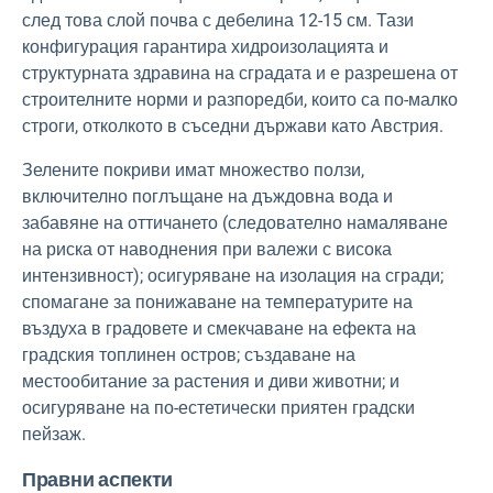
след това слой почва с дебелина 12-15 см. Тази
конфигурация гарантира хидроизолацията и
структурната здравина на сградата и е разрешена от
строителните норми и разпоредби, които са по-малко
строги, отколкото в съседни държави като Австрия.
Зелените покриви имат множество ползи,
включително поглъщане на дъждовна вода и
забавяне на оттичането (следователно намаляване
на риска от наводнения при валежи с висока
интензивност); осигуряване на изолация на сгради;
спомагане за понижаване на температурите на
въздуха в градовете и смекчаване на ефекта на
градския топлинен остров; създаване на
местообитание за растения и диви животни; и
осигуряване на по-естетически приятен градски
пейзаж.
Правни аспекти