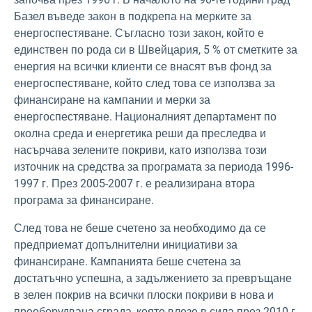
Базел въведе закон в подкрепа на мерките за
енергоспестяване. Съгласно този закон, който е
единствен по рода си в Швейцария, 5 % от сметките за
енергия на всички клиенти се внасят във фонд за
енергоспестяване, който след това се използва за
финансиране на кампании и мерки за
енергоспестяване. Националният департамент по
околна среда и енергетика реши да преследва и
насърчава зелените покриви, като използва този
източник на средства за програмата за периода 1996-
1997 г. През 2005-2007 г. е реализирана втора
програма за финансиране.
След това не беше счетено за необходимо да се
предприемат допълнителни инициативи за
финансиране. Кампанията беше счетена за
достатъчно успешна, а задължението за превръщане
в зелен покрив на всички плоски покриви в нова и
преоборудвана сграда, която влезе в сила през 2010 г.