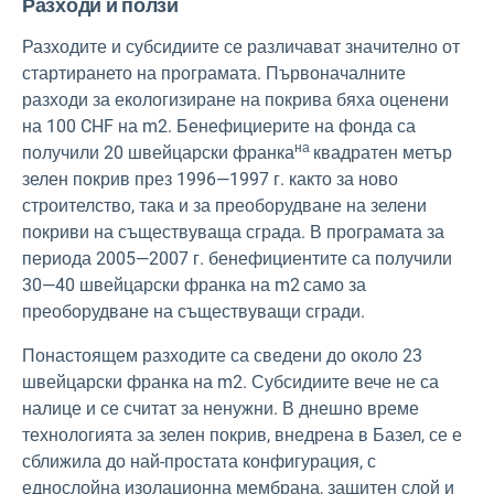
Разходи и ползи
Разходите и субсидиите се различават значително от
стартирането на програмата. Първоначалните
разходи за екологизиране на покрива бяха оценени
на 100 CHF на m2
. Бенефициерите на фонда са
на
получили 20 швейцарски франка
квадратен метър
зелен покрив през 1996—1997 г. както за ново
строителство, така и за преоборудване на зелени
покриви на съществуваща сграда. В програмата за
периода 2005—2007 г. бенефициентите са получили
30—40 швейцарски франка на m2
само за
преоборудване на съществуващи сгради.
Понастоящем разходите са сведени до около 23
швейцарски франка на m2.
Субсидиите вече не са
налице и се считат за ненужни. В днешно време
технологията за зелен покрив, внедрена в Базел, се е
сближила до най-простата конфигурация, с
еднослойна изолационна мембрана, защитен слой и