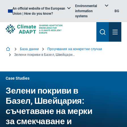
Environmental
An official website of the European
information
BG
Union | How do you know?
systems
База данни
Проучвания на конкретни случаи
Зелени покриви в Базел, Швейцария: съчетаване на мерки за смекчаване и адаптиране
Case Studies
Зелени покриви в
Базел, Швейцария:
съчетаване на мерки
за смекчаване и