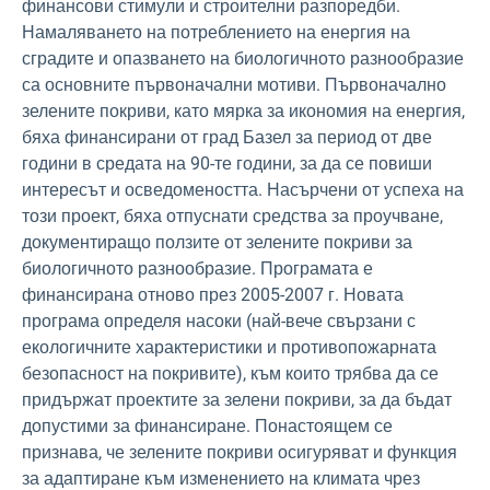
финансови стимули и строителни разпоредби.
Намаляването на потреблението на енергия на
сградите и опазването на биологичното разнообразие
са основните първоначални мотиви. Първоначално
зелените покриви, като мярка за икономия на енергия,
бяха финансирани от град Базел за период от две
години в средата на 90-те години, за да се повиши
интересът и осведомеността. Насърчени от успеха на
този проект, бяха отпуснати средства за проучване,
документиращо ползите от зелените покриви за
биологичното разнообразие. Програмата е
финансирана отново през 2005-2007 г. Новата
програма определя насоки (най-вече свързани с
екологичните характеристики и противопожарната
безопасност на покривите), към които трябва да се
придържат проектите за зелени покриви, за да бъдат
допустими за финансиране. Понастоящем се
признава, че зелените покриви осигуряват и функция
за адаптиране към изменението на климата чрез