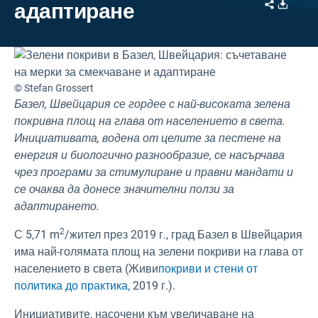
Share
Downl
адаптиране
© Stefan Grossert
Базел, Швейцария се гордее с най-високата зелена
покривна площ на глава от населението в света.
Инициативата, водена от целите за пестене на
енергия и биологично разнообразие, се насърчава
чрез програми за стимулиране и правни мандати и
се очаква да донесе значителни ползи за
адаптирането.
2
С 5,71 m
/жител през 2019 г., град Базел в Швейцария
има най-голямата площ на зелени покриви на глава от
населението в света (Живи
покриви и стени от
политика до практика,
2019 г.).
Инициативите, насочени към увеличаване на