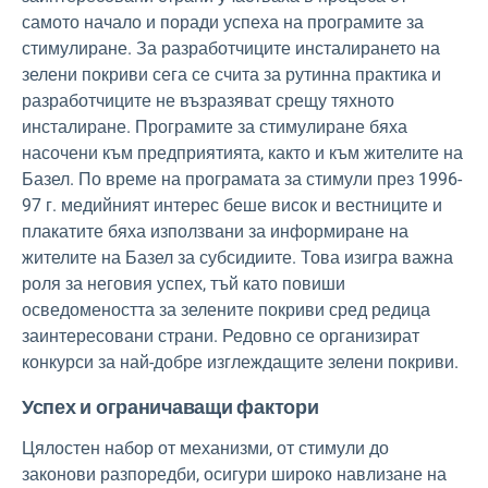
самото начало и поради успеха на програмите за
стимулиране. За разработчиците инсталирането на
зелени покриви сега се счита за рутинна практика и
разработчиците не възразяват срещу тяхното
инсталиране. Програмите за стимулиране бяха
насочени към предприятията, както и към жителите на
Базел. По време на програмата за стимули през 1996-
97 г. медийният интерес беше висок и вестниците и
плакатите бяха използвани за информиране на
жителите на Базел за субсидиите. Това изигра важна
роля за неговия успех, тъй като повиши
осведомеността за зелените покриви сред редица
заинтересовани страни. Редовно се организират
конкурси за най-добре изглеждащите зелени покриви.
Успех и ограничаващи фактори
Цялостен набор от механизми, от стимули до
законови разпоредби, осигури широко навлизане на