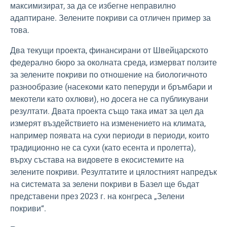
максимизират, за да се избегне неправилно
адаптиране. Зелените покриви са отличен пример за
това.
Два текущи проекта, финансирани от Швейцарското
федерално бюро за околната среда, измерват ползите
за зелените покриви по отношение на биологичното
разнообразие (насекоми като пеперуди и бръмбари и
мекотели като охлюви), но досега не са публикувани
резултати. Двата проекта също така имат за цел да
измерят въздействието на изменението на климата,
например появата на сухи периоди в периоди, които
традиционно не са сухи (като есента и пролетта),
върху състава на видовете в екосистемите на
зелените покриви. Резултатите и цялостният напредък
на системата за зелени покриви в Базел ще бъдат
представени през 2023 г. на конгреса „Зелени
покриви“.