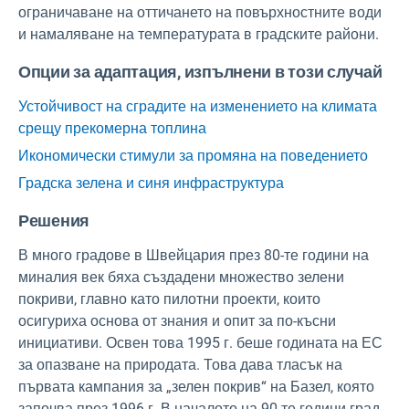
ограничаване на оттичането на повърхностните води
и намаляване на температурата в градските райони.
Опции за адаптация, изпълнени в този случай
Устойчивост на сградите на изменението на климата
срещу прекомерна топлина
Икономически стимули за промяна на поведението
Градска зелена и синя инфраструктура
Решения
В много градове в Швейцария през 80-те години на
миналия век бяха създадени множество зелени
покриви, главно като пилотни проекти, които
осигуриха основа от знания и опит за по-късни
инициативи. Освен това 1995 г. беше годината на ЕС
за опазване на природата. Това дава тласък на
първата кампания за „зелен покрив“ на Базел, която
започва през 1996 г. В началото на 90-те години град