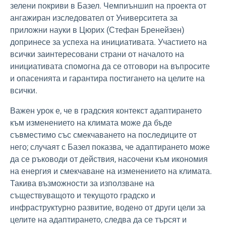
зелени покриви в Базел. Чемпиъншип на проекта от
ангажиран изследовател от Университета за
приложни науки в Цюрих (Стефан Бренейзен)
допринесе за успеха на инициативата. Участието на
всички заинтересовани страни от началото на
инициативата спомогна да се отговори на въпросите
и опасенията и гарантира постигането на целите на
всички.
Важен урок е, че в градския контекст адаптирането
към изменението на климата може да бъде
съвместимо със смекчаването на последиците от
него; случаят с Базел показва, че адаптирането може
да се ръководи от действия, насочени към икономия
на енергия и смекчаване на изменението на климата.
Такива възможности за използване на
съществуващото и текущото градско и
инфраструктурно развитие, водено от други цели за
целите на адаптирането, следва да се търсят и