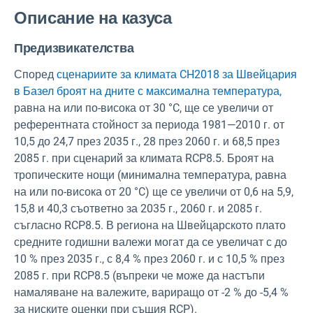
Описание на казуса
Предизвикателства
Според
сценариите за климата CH2018 за Швейцария
в Базел броят на дните с максимална температура,
равна на или по-висока от 30 °C, ще се увеличи от
референтната стойност за периода 1981—2010 г. от
10,5 до 24,7 през 2035 г., 28 през 2060 г. и 68,5 през
2085 г. при сценарий за климата RCP8.5. Броят на
тропическите нощи (минимална температура, равна
на или по-висока от 20 °C) ще се увеличи от 0,6 на 5,9,
15,8 и 40,3 съответно за 2035 г., 2060 г. и 2085 г.
съгласно RCP8.5. В региона на Швейцарското плато
средните годишни валежи могат да се увеличат с до
10 % през 2035 г., с 8,4 % през 2060 г. и с 10,5 % през
2085 г. при RCP8.5 (въпреки че може да настъпи
намаляване на валежите, вариращо от -2 % до -5,4 %
за ниските оценки при същия RCP).