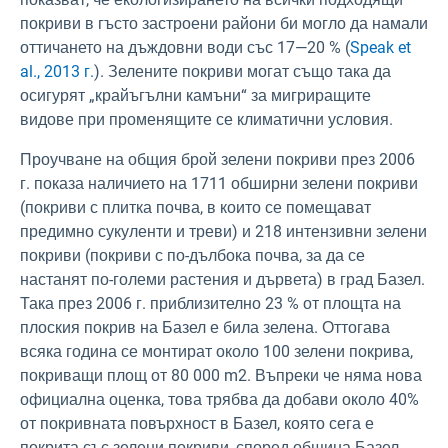
покриви в гъсто застроени райони би могло да намали
оттичането на дъждовни води със 17—20 % (
Speak et
al., 2013 г.
). Зелените покриви могат също така да
осигурят „крайъгълни камъни“ за мигриращите
видове при променящите се климатични условия.
Проучване на общия брой зелени покриви през 2006
г. показа наличието на 1711 обширни зелени покриви
(покриви с плитка почва, в които се помещават
предимно сукуленти и треви) и 218 интензивни зелени
покриви (покриви с по-дълбока почва, за да се
настанят по-големи растения и дървета) в град Базел.
Така през 2006 г. приблизително 23 % от площта на
плоския покрив на Базел е била зелена. Оттогава
всяка година се монтират около 100 зелени покрива,
покриващи площ от 80 000 m2.
Въпреки че няма нова
официална оценка, това трябва да добави около 40%
от покривната повърхност в Базел, която сега е
покрита със зелени покриви, според община Базел.