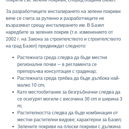
За разработчиците инсталирането на зелени покриви
вече се счита за рутинно и разработчиците не
възразяват срещу инсталирането им. В Базел
наредбите за зеления покрив (т.е. изменението от
2002 г. на Закона за строителството и строителството
на град Базел) предвиждат следното:
Растежната среда следва да бъде местни
регионални почви — в регламента се
препоръчва консултация с градинар;
Растежната среда трябва да бъде дълбока най-
малко 10 cm;
Като местообитание за безгръбначни следва да
се осигурят могили с височина 30 cm и ширина 3
m;
Растителността следва да бъде комбинация от
местни растителни видове, характерни за Базел;
Зелените покриви на плоски покриви с дължина