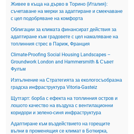
Живее в къща на дърво в Торино (Италия):
съчетаване на мерки за адаптиране и смекчаване
с цел подобряване на комфорта
Облигации за климата финансират действия за
адаптиране към градовете с цел намаляване на
топлинния стрес в Париж, Франция
Climate-Proofing Social Housing Landscapes –
Groundwork London and Hammersmith & Съвет
Фулъм
Изпълнение на Стратегията за екологосъобразна
градска инфраструктура Vitoria-Gasteiz
Щутгарт: борба с ефекта на топлинния остров и
лошото качество на въздуха с вентилационни
коридори и зелено-синя инфраструктура
Адаптиране към въздействието на горещите
вълни в променящия се климат в Боткирка,