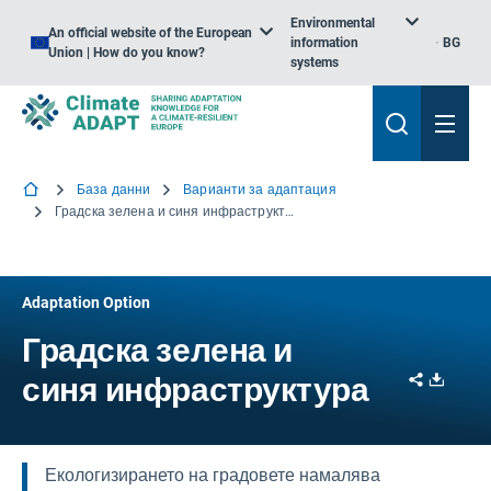
Environmental
An official website of the European
information
BG
Union | How do you know?
systems
База данни
Варианти за адаптация
Градска зелена и синя инфраструктура
Adaptation Option
Градска зелена и
Share
Downl
синя инфраструктура
Екологизирането на градовете намалява