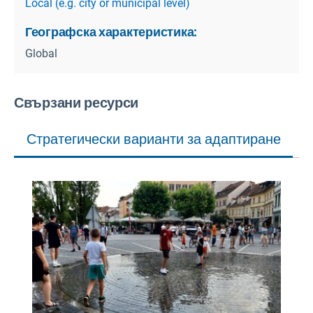
Local (e.g. city or municipal level)
Географска характеристика:
Global
Свързани ресурси
Стратегически варианти за адаптиране
С