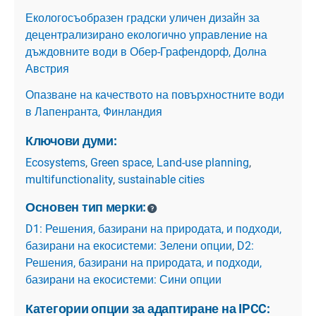
Екологосъобразен градски уличен дизайн за
децентрализирано екологично управление на
дъждовните води в Обер-Графендорф, Долна
Австрия
Опазване на качеството на повърхностните води
в Лапенранта, Финландия
Ключови думи:
Ecosystems
,
Green space
,
Land-use planning
,
multifunctionality
,
sustainable cities
Основен тип мерки:
D1: Решения, базирани на природата, и подходи,
базирани на екосистеми: Зелени опции
,
D2:
Решения, базирани на природата, и подходи,
базирани на екосистеми: Сини опции
Категории опции за адаптиране на IPCC: