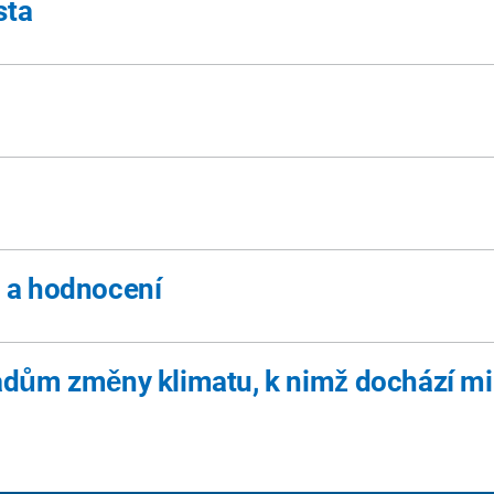
sta
v a hodnocení
padům změny klimatu, k nimž dochází m