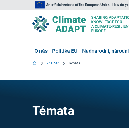
An official website of the European Union | How do y
O nás
Politika EU
Nadnárodní, národní
Znalosti
Témata
Témata