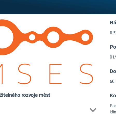
Ná
RP
Po
01
Do
60
žitelného rozvoje měst
Ko
Pos
kli