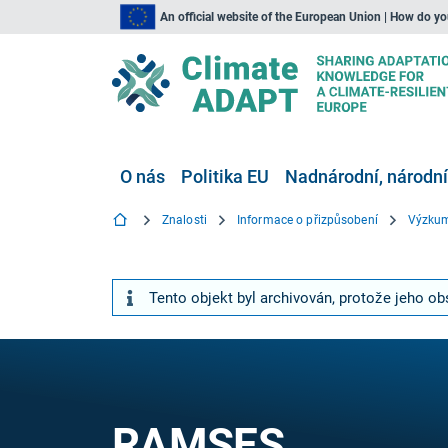
An official website of the European Union | How do y
O nás
Politika EU
Nadnárodní, národní
Znalosti
Informace o přizpůsobení
Výzkum
Tento objekt byl archivován, protože jeho obs
RAMSES