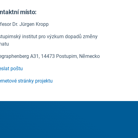
ntaktní místo:
fesor Dr. Jürgen Kropp
tupimský institut pro výzkum dopadů změny
matu
egraphenberg A31, 14473 Postupim, Německo
slat poštu
ernetové stránky projektu