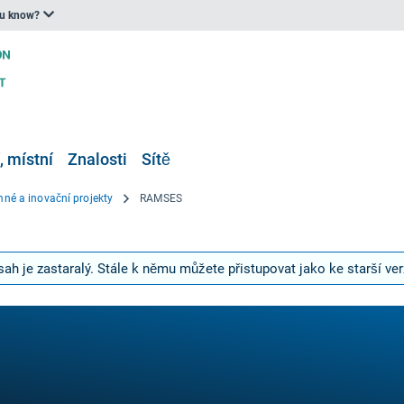
ou know?
, místní
Znalosti
Sítě
né a inovační projekty
RAMSES
ah je zastaralý. Stále k němu můžete přistupovat jako ke starší ver