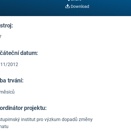
Download
stroj:
7
čáteční datum:
/11/2012
ba trvání:
 měsíců
ordinátor projektu:
tupimský institut pro výzkum dopadů změny
matu