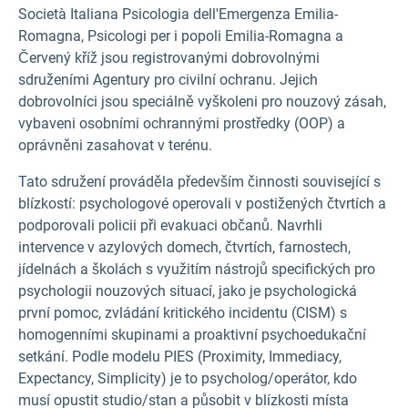
Società Italiana Psicologia dell'Emergenza Emilia-
Romagna, Psicologi per i popoli Emilia-Romagna a
Červený kříž jsou registrovanými dobrovolnými
sdruženími Agentury pro civilní ochranu. Jejich
dobrovolníci jsou speciálně vyškoleni pro nouzový zásah,
vybaveni osobními ochrannými prostředky (OOP) a
oprávněni zasahovat v terénu.
Tato sdružení prováděla především činnosti související s
blízkostí: psychologové operovali v postižených čtvrtích a
podporovali policii při evakuaci občanů. Navrhli
intervence v azylových domech, čtvrtích, farnostech,
jídelnách a školách s využitím nástrojů specifických pro
psychologii nouzových situací, jako je psychologická
první pomoc, zvládání kritického incidentu (CISM) s
homogenními skupinami a proaktivní psychoedukační
setkání. Podle modelu PIES (Proximity, Immediacy,
Expectancy, Simplicity) je to psycholog/operátor, kdo
musí opustit studio/stan a působit v blízkosti místa