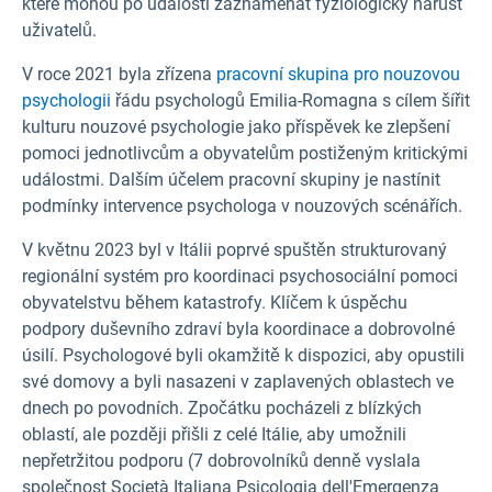
které mohou po události zaznamenat fyziologický nárůst
uživatelů.
V roce 2021 byla zřízena
pracovní skupina pro nouzovou
psychologii
řádu psychologů Emilia-Romagna s cílem šířit
kulturu nouzové psychologie jako příspěvek ke zlepšení
pomoci jednotlivcům a obyvatelům postiženým kritickými
událostmi. Dalším účelem pracovní skupiny je nastínit
podmínky intervence psychologa v nouzových scénářích.
V květnu 2023 byl v Itálii poprvé spuštěn strukturovaný
regionální systém pro koordinaci psychosociální pomoci
obyvatelstvu během katastrofy. Klíčem k úspěchu
podpory duševního zdraví byla koordinace a dobrovolné
úsilí. Psychologové byli okamžitě k dispozici, aby opustili
své domovy a byli nasazeni v zaplavených oblastech ve
dnech po povodních. Zpočátku pocházeli z blízkých
oblastí, ale později přišli z celé Itálie, aby umožnili
nepřetržitou podporu (7 dobrovolníků denně vyslala
společnost Società Italiana Psicologia dell'Emergenza