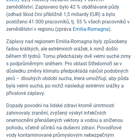
zemědělství: Zaplaveno bylo 42 % obdělávané půdy
(odhad škod činí přibližně 1,5 miliardy EUR) a bylo
postiženo 41 000 pracovníků, tj. 55 % všech pracovníků v
zemědělství v regionu (zpráva
Emilia-Romagna
).
Záplavy nad regionem Emilia-Romagna byly způsobeny
řadou krátkých, ale extrémních srážek, k nimž došlo
během tří týdnů. Tomu předcházely dvě velmi suché zimy
s podprůměrným sněhem. Pro oblast Středomoří se v
důsledku změny klimatu předpokládá nárůst podobných
jevů – dlouhých období sucha, která umožňují, aby půda
byla velmi suchá, po nichž následují extrémní srážky a
přívalové záplavy.
Dopady povodní na lidské zdraví kromě úmrtnosti
zahrnovaly zranění, zvýšený výskyt infekčních
onemocnění přenášených vektory a vodou a sníženou
pohodu, včetně účinků na duševní zdraví. Povodňové
vody kontaminované průmyslovým nebezpečným