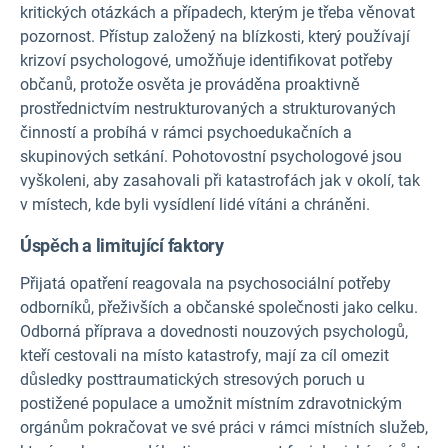
kritických otázkách a případech, kterým je třeba věnovat
pozornost. Přístup založený na blízkosti, který používají
krizoví psychologové, umožňuje identifikovat potřeby
občanů, protože osvěta je prováděna proaktivně
prostřednictvím nestrukturovaných a strukturovaných
činností a probíhá v rámci psychoedukačních a
skupinových setkání. Pohotovostní psychologové jsou
vyškoleni, aby zasahovali při katastrofách jak v okolí, tak
v místech, kde byli vysídlení lidé vítáni a chráněni.
Úspěch a limitující faktory
Přijatá opatření reagovala na psychosociální potřeby
odborníků, přeživších a občanské společnosti jako celku.
Odborná příprava a dovednosti nouzových psychologů,
kteří cestovali na místo katastrofy, mají za cíl omezit
důsledky posttraumatických stresových poruch u
postižené populace a umožnit místním zdravotnickým
orgánům pokračovat ve své práci v rámci místních služeb,