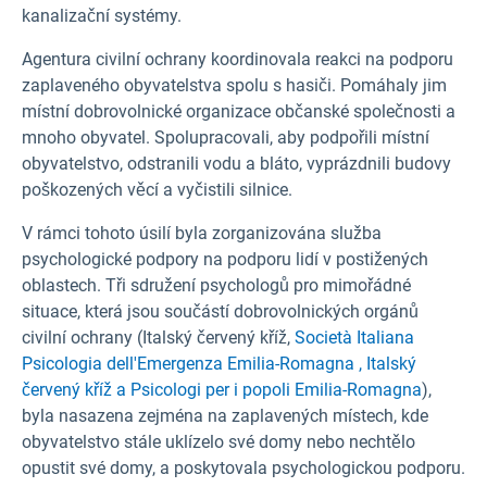
kanalizační systémy.
Agentura civilní ochrany koordinovala reakci na podporu
zaplaveného obyvatelstva spolu s hasiči. Pomáhaly jim
místní dobrovolnické organizace občanské společnosti a
mnoho obyvatel. Spolupracovali, aby podpořili místní
obyvatelstvo, odstranili vodu a bláto, vyprázdnili budovy
poškozených věcí a vyčistili silnice.
V rámci tohoto úsilí byla zorganizována služba
psychologické podpory na podporu lidí v postižených
oblastech. Tři sdružení psychologů pro mimořádné
situace, která jsou součástí dobrovolnických orgánů
civilní ochrany (Italský červený kříž,
Società Italiana
Psicologia dell'Emergenza Emilia-Romagna , Italský
červený kříž a
Psicologi per i popoli Emilia-Romagna
),
byla nasazena zejména na zaplavených místech, kde
obyvatelstvo stále uklízelo své domy nebo nechtělo
opustit své domy, a poskytovala psychologickou podporu.