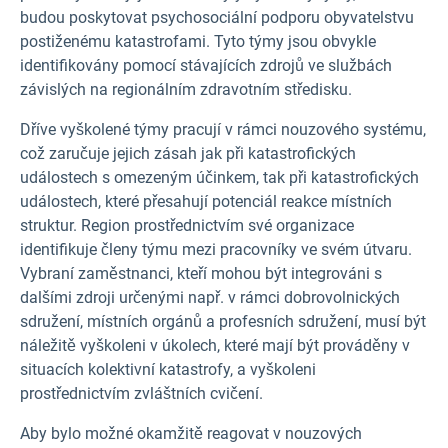
budou poskytovat psychosociální podporu obyvatelstvu
postiženému katastrofami. Tyto týmy jsou obvykle
identifikovány pomocí stávajících zdrojů ve službách
závislých na regionálním zdravotním středisku.
Dříve vyškolené týmy pracují v rámci nouzového systému,
což zaručuje jejich zásah jak při katastrofických
událostech s omezeným účinkem, tak při katastrofických
událostech, které přesahují potenciál reakce místních
struktur. Region prostřednictvím své organizace
identifikuje členy týmu mezi pracovníky ve svém útvaru.
Vybraní zaměstnanci, kteří mohou být integrováni s
dalšími zdroji určenými např. v rámci dobrovolnických
sdružení, místních orgánů a profesních sdružení, musí být
náležitě vyškoleni v úkolech, které mají být prováděny v
situacích kolektivní katastrofy, a vyškoleni
prostřednictvím zvláštních cvičení.
Aby bylo možné okamžitě reagovat v nouzových