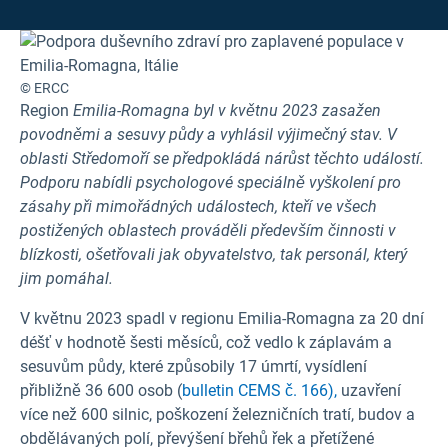
© ERCC
Region
Emilia-Romagna byl v květnu 2023 zasažen
povodněmi a sesuvy půdy a vyhlásil výjimečný stav. V
oblasti Středomoří se předpokládá nárůst těchto událostí.
Podporu nabídli psychologové speciálně vyškolení pro
zásahy při mimořádných událostech, kteří ve všech
postižených oblastech prováděli především činnosti v
blízkosti, ošetřovali jak obyvatelstvo, tak personál, který
jim pomáhal.
V květnu 2023 spadl v regionu Emilia-Romagna za 20 dní
déšť v hodnotě šesti měsíců, což vedlo k záplavám a
sesuvům půdy, které způsobily 17 úmrtí, vysídlení
přibližně 36 600 osob (
bulletin CEMS č. 166),
uzavření
více než 600 silnic, poškození železničních tratí, budov a
obdělávaných polí, převýšení břehů řek a přetížené