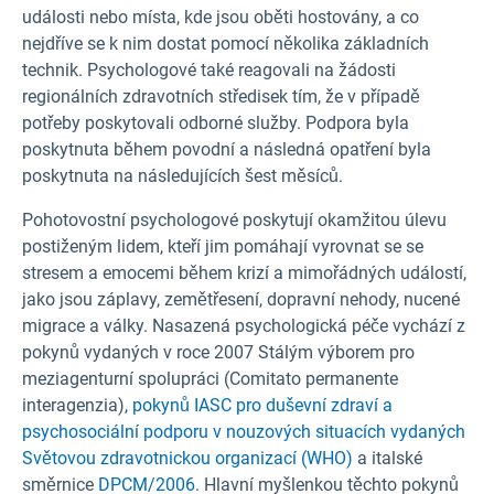
události nebo místa, kde jsou oběti hostovány, a co
nejdříve se k nim dostat pomocí několika základních
technik. Psychologové také reagovali na žádosti
regionálních zdravotních středisek tím, že v případě
potřeby poskytovali odborné služby. Podpora byla
poskytnuta během povodní a následná opatření byla
poskytnuta na následujících šest měsíců.
Pohotovostní psychologové poskytují okamžitou úlevu
postiženým lidem, kteří jim pomáhají vyrovnat se se
stresem a emocemi během krizí a mimořádných událostí,
jako jsou záplavy, zemětřesení, dopravní nehody, nucené
migrace a války. Nasazená psychologická péče vychází z
pokynů
vydaných v roce 2007 Stálým výborem pro
meziagenturní spolupráci (Comitato permanente
interagenzia),
pokynů IASC pro duševní zdraví a
psychosociální podporu v nouzových situacích vydaných
Světovou zdravotnickou organizací (WHO)
a italské
směrnice
DPCM/2006.
Hlavní myšlenkou těchto pokynů