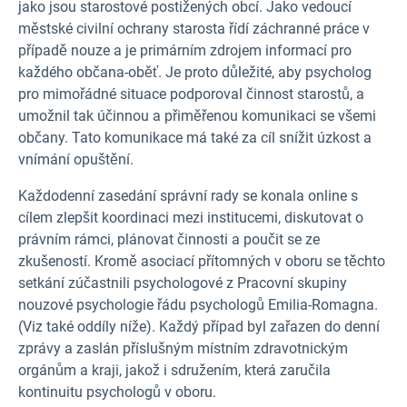
jako jsou starostové postižených obcí. Jako vedoucí
městské civilní ochrany starosta řídí záchranné práce v
případě nouze a je primárním zdrojem informací pro
každého občana-oběť. Je proto důležité, aby psycholog
pro mimořádné situace podporoval činnost starostů, a
umožnil tak účinnou a přiměřenou komunikaci se všemi
občany. Tato komunikace má také za cíl snížit úzkost a
vnímání opuštění.
Každodenní zasedání správní rady se konala online s
cílem zlepšit koordinaci mezi institucemi, diskutovat o
právním rámci, plánovat činnosti a poučit se ze
zkušeností. Kromě asociací přítomných v oboru se těchto
setkání zúčastnili psychologové z Pracovní skupiny
nouzové psychologie řádu psychologů Emilia-Romagna.
(Viz také oddíly níže). Každý případ byl zařazen do denní
zprávy a zaslán příslušným místním zdravotnickým
orgánům a kraji, jakož i sdružením, která zaručila
kontinuitu psychologů v oboru.