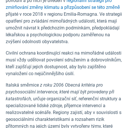
povodní a po nich je uveden v
regionální strategii
pro
zmírňování změny klimatu a přizpůsobení se této změně
přijaté v roce 2018 v regionu Emilia-Romagna.
Ve strategii
opatření pro zvládání mimořádných událostí, která mají
umožnit návrat k předchozím podmínkám, předpokládají
lékařskou a psychologickou podporu zaměřenou na
zvýšení odolnosti obyvatelstva.
Civilní ochrana koordinující reakci na mimořádné události
musí vždy udělovat povolení sdružením a dobrovolníkům,
kteří zajišťují jejich dostupnost, aby bylo zajištěno
vynaložení co nejúčinnějšího úsilí.
Italská směrnice
z roku 2006 Obecná kritéria pro
psychosociální intervence, které mají být provedeny při
katastrofách, určuje
organizační síť, referenční struktury a
specializované lidské zdroje, příjemce intervencí a
realizovatelné scénáře. Regiony zajistí, aby v souvislosti s
geosociálními charakteristikami a rozsahem rizik
přítomných na jejich území byly vytvořeny týmy, které