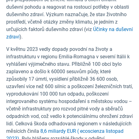
duševní pohodu a reagovat na rostoucí potřeby v oblasti
duševního zdraví. Výzkum naznačuje, že stav životního
prostředí, včetně otázky změny klimatu, je jedním z
určujících faktorů duševního zdraví (viz
Účinky na duševní
zdraví
).
V květnu 2023 vedly dopady povodní na životy a
infrastrukturu v regionu Emilia-Romagna v severní Itálii k
vyhlášení výjimečného stavu. Přibližně 100 obcí bylo
zaplaveno a došlo k 60000 sesuvům půdy, které
způsobily 17 úmrtí, vysídlení přibližně 36 600 osob,
uzavření více než 600 silnic a poškození železničních tratí,
vyprodukování 100 000 tun odpadu, poškození
integrovaného systému hospodaření s městskou vodou –
včetně infrastruktury pro rozvod pitné vody a sběračů
odpadních vod, což vedlo k potenciálnímu ohrožení zdraví
lidí. Celková škoda odhadovaná regionem v následujících
měsících činila
8,6 miliardy EUR ( ecoscienza listopad
2023).
Byly hlášeny rozsáhlé škody v odvětví