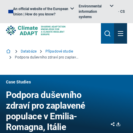
Environmental
An official website of the European
information
CS
Union | How do you know?
systems
Databáze
Případové studie
Podpora duševního zdraví pro zaplavené populace v Emilia-Romagna, Itálie
Case Studies
Podpora duševního
zdraví pro zaplavené
populace v Emilia-
Share
Downl
Romagna, Itálie