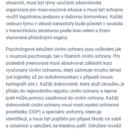
situacích, musí být týmy součástí zdravotnické
organizace pro maxi-nouzové situace a musí být schopny
využít logistickou podporu a rádiovou komunikaci. Každý
vedoucí týmu v oblasti katastrofy bude působit v souladu
s hierarchickou strukturou podle linie velení a řízení
stanovené příslušnými orgány.
Psychologové sdružení civilní ochrany jsou vyškoleni jak
v nouzové psychologii, tak v řízeních civilní ochrany. Pro
posledně jmenované musí absolvovat základní kurz
vyučovaný civilní ochranou, který zahrnuje mnoho témat
(od logistiky až po radiokomunikaci v případě nouze,
kartografii atd.). Každý dobrovolník, který složí zkoušku, je
přidán do regionálního registru civilní ochrany a teprve
poté může pomoci zasáhnout do civilní ochrany. Každý
dobrovolník civilní ochrany musí nosit osobní ochranné
prostředky (OOP) a speciální uniformy, které jej
identifikují, a musí být pojištěn pro případ škody na sobě
a ostatních u sdružení, ke kterému patří. Sdružení rovněž