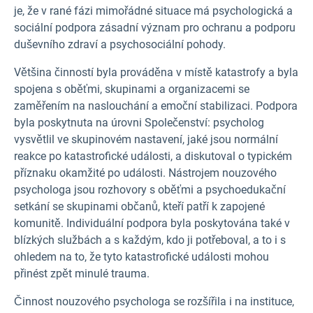
je, že v rané fázi mimořádné situace má psychologická a
sociální podpora zásadní význam pro ochranu a podporu
duševního zdraví a psychosociální pohody.
Většina činností byla prováděna v místě katastrofy a byla
spojena s oběťmi, skupinami a organizacemi se
zaměřením na naslouchání a emoční stabilizaci. Podpora
byla poskytnuta na úrovni Společenství: psycholog
vysvětlil ve skupinovém nastavení, jaké jsou normální
reakce po katastrofické události, a diskutoval o typickém
příznaku okamžité po události. Nástrojem nouzového
psychologa jsou rozhovory s oběťmi a psychoedukační
setkání se skupinami občanů, kteří patří k zapojené
komunitě. Individuální podpora byla poskytována také v
blízkých službách a s každým, kdo ji potřeboval, a to i s
ohledem na to, že tyto katastrofické události mohou
přinést zpět minulé trauma.
Činnost nouzového psychologa se rozšířila i na instituce,