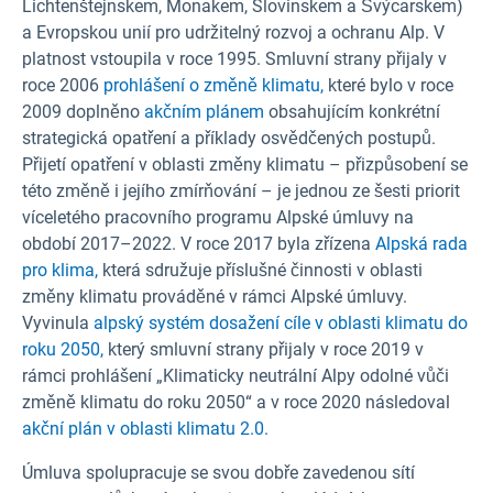
Lichtenštejnskem, Monakem, Slovinskem a Švýcarskem)
a Evropskou unií pro udržitelný rozvoj a ochranu Alp. V
platnost vstoupila v roce 1995. Smluvní strany přijaly v
roce 2006
prohlášení o změně klimatu,
které bylo v roce
2009 doplněno
akčním plánem
obsahujícím konkrétní
strategická opatření a příklady osvědčených postupů.
Přijetí opatření v oblasti změny klimatu – přizpůsobení se
této změně i jejího zmírňování – je jednou ze šesti priorit
víceletého pracovního programu Alpské úmluvy na
období 2017–2022. V roce 2017 byla zřízena
Alpská rada
pro klima,
která sdružuje příslušné činnosti v oblasti
změny klimatu prováděné v rámci Alpské úmluvy.
Vyvinula
alpský systém dosažení cíle v oblasti klimatu do
roku 2050,
který smluvní strany přijaly v roce 2019 v
rámci prohlášení „Klimaticky neutrální Alpy odolné vůči
změně klimatu do roku 2050“ a v roce 2020 následoval
akční plán v oblasti klimatu 2.0.
Úmluva spolupracuje se svou dobře zavedenou sítí