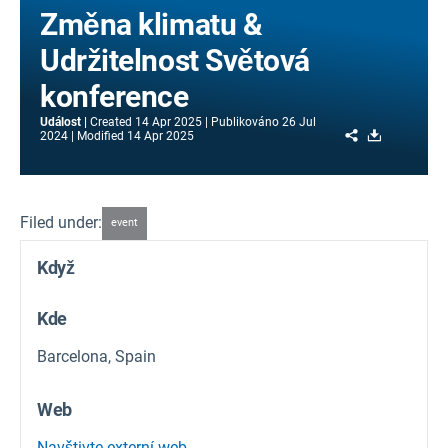
Změna klimatu &
Udržitelnost Světová
konference
Událost
Created
14 Apr 2025
Publikováno
26 Jul
Share
Download
2024
Modified
14 Apr 2025
Filed under:
event
Když
Kde
Barcelona, Spain
Web
Navštivte externí web