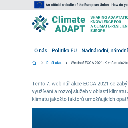
An official website of the European Union | How do y
O nás
Politika EU
Nadnárodní, národní
Další akce
Tento 7. webinář akce ECCA 2021 se zabý
využívání a rozvoj služeb v oblasti klimat
klimatu jakožto faktorů umožňujících opatře