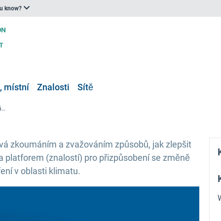
ou know?
, místní
Znalosti
Sítě
Webinář ECCA 2021: K vašim službám – znalosti a informace v oblasti klimatu jako faktory umožňující opatření v oblasti klimatu
vá zkoumáním a zvažováním způsobů, jak zlepšit
u a platforem (znalostí) pro přizpůsobení se změně
ní v oblasti klimatu.