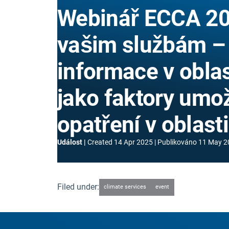
Webinář ECCA 20
vašim službám – 
informace v oblas
jako faktory umož
opatření v oblast
Událost
Created
14 Apr 2025
Publikováno
11 May 2
Filed under:
climate services
event