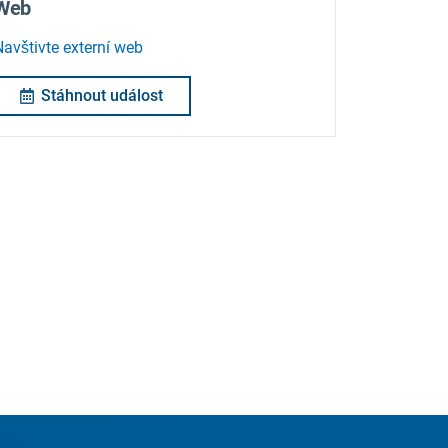
Web
Navštivte externí web
Stáhnout událost