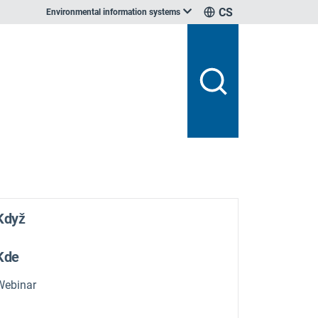
CS
Environmental information systems
Když
Kde
Webinar