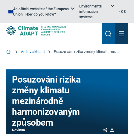
Environmental
An official website of the European
information
CS
Union | How do you know?
systems
Archiv aktualit
Posuzování rizika změny klimatu mezinárodně harmonizovaným způsobem
Posuzování rizika
změny klimatu
mezinárodně
harmonizovaným
způsobem
Share
Download
Novinka