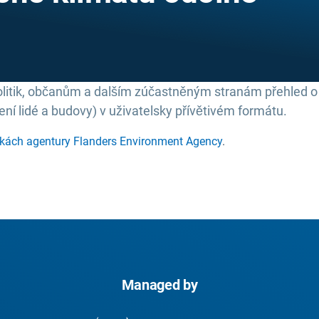
politik, občanům a dalším zúčastněným stranám přehled o 
ní lidé a budovy) v uživatelsky přívětivém formátu.
nkách agentury Flanders Environment Agency
.
Managed by