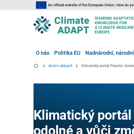
An official website of the European Union | How do y
O nás
Politika EU
Nadnárodní, národní
Archiv aktualit
Klimatický portá
odolné a vůči zm