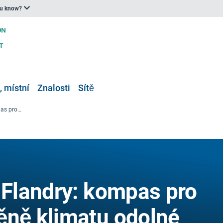
ou know?
, místní
Znalosti
Sítě
Klimatický portál Flandry: kompas pro odolné a vůči změně klimatu odolné Flandry
l Flandry: kompas pro
ěně klimatu odolné