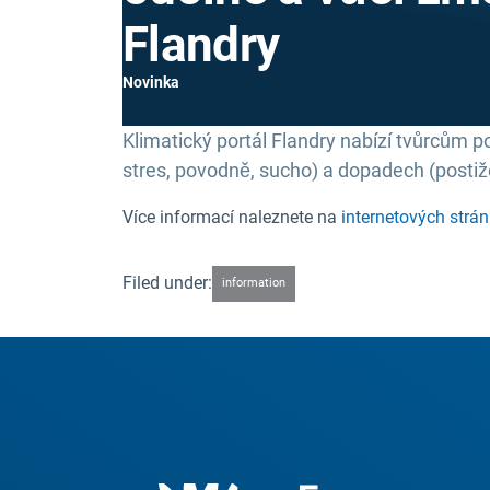
Flandry
Novinka
Klimatický portál Flandry nabízí tvůrcům 
stres, povodně, sucho) a dopadech (postiže
Více informací naleznete na
internetových strá
Filed under:
information