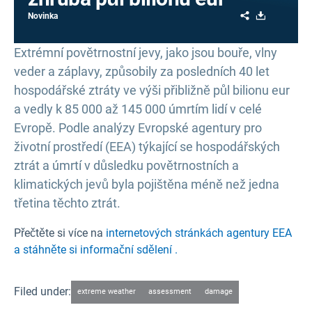
Share
Download
Novinka
Extrémní povětrnostní jevy, jako jsou bouře, vlny
veder a záplavy, způsobily za posledních 40 let
hospodářské ztráty ve výši přibližně půl bilionu eur
a vedly k 85 000 až 145 000 úmrtím lidí v celé
Evropě. Podle analýzy Evropské agentury pro
životní prostředí (EEA) týkající se hospodářských
ztrát a úmrtí v důsledku povětrnostních a
klimatických jevů byla pojištěna méně než jedna
třetina těchto ztrát.
Přečtěte si více na
internetových stránkách agentury EEA
a stáhněte si informační sdělení .
Filed under:
extreme weather
assessment
damage