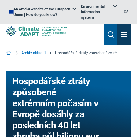
Environmental
An official website of the European
information
CS
Union | How do you know?
systems
Archiv aktualit
Hospodářské ztráty způsobené extrémním počasím v Evropě dosáhly za posledních 40 let zhruba půl bilionu eur
Hospodářské ztráty
způsobené
extrémním počasím v
Evropě dosáhly za
posledních 40 let
zhruba půl bilionu eur