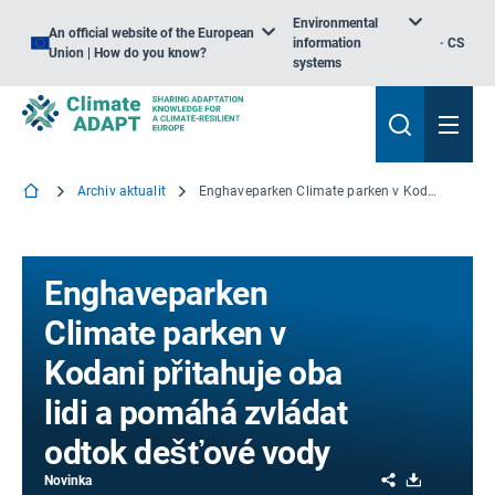
Environmental
An official website of the European
information
CS
Union | How do you know?
systems
Archiv aktualit
Enghaveparken Climate parken v Kodani přitahuje oba lidi a pomáhá zvládat odtok dešťové vody
Enghaveparken
Climate parken v
Kodani přitahuje oba
lidi a pomáhá zvládat
odtok dešťové vody
Share
Download
Novinka