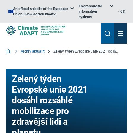
Environmental
An official website of the European
information
CS
Union | How do you know?
systems
Archiv aktualit
Zelený týden Evropské unie 2021 dosáhl rozsáhlé mobilizace pro zdravější lidi a planetu
Zelený týden
Evropské unie 2021
dosáhl rozsáhlé
mobilizace pro
zdravější lidi a
planetu