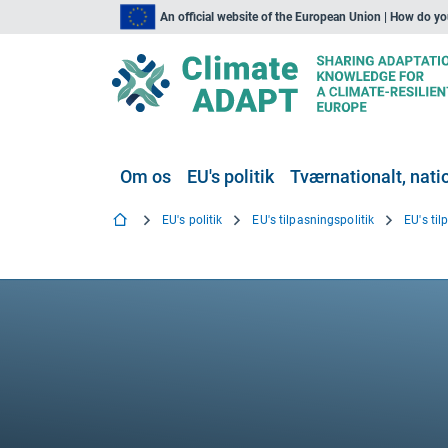
An official website of the European Union | How do y
Om os
EU's politik
Tværnationalt, natio
EU's politik
EU's tilpasningspolitik
EU's ti