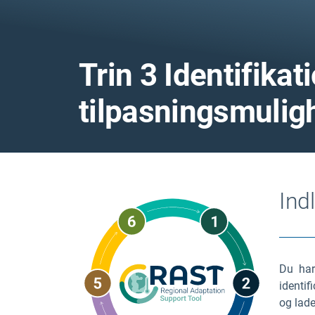
Trin 3 Identifikat
tilpasningsmulig
Ind
Du har 
identif
og lade