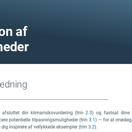
ion af
heder
ledning
afsluttet din klimarisikovurdering (trin
2.3
) og fastsat dine 
icere potentielle tilpasningsmuligheder (trin
3.1
) — for at imødegå 
 dig inspirere af vellykkede eksempler (trin
3.2
).