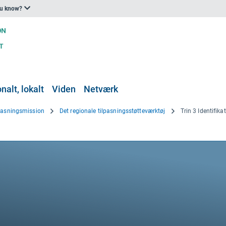
ou know?
nalt, lokalt
Viden
Netværk
lpasningsmission
Det regionale tilpasningsstøtteværktøj