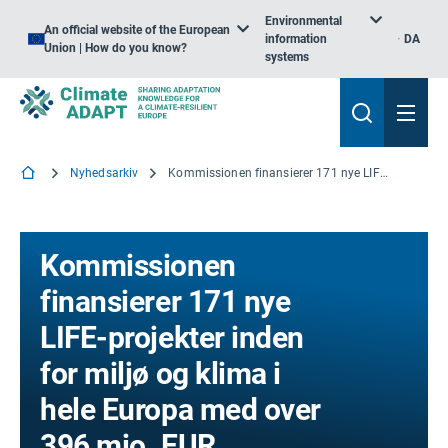
Environmental
An official website of the European
information
DA
Union | How do you know?
systems
Nyhedsarkiv
Kommissionen finansierer 171 nye LIFE-projekter inden for miljø og klima i hele Europa med over 396 mio. EUR
Kommissionen
finansierer 171 nye
LIFE-projekter inden
for miljø og klima i
hele Europa med over
396 mio. EUR