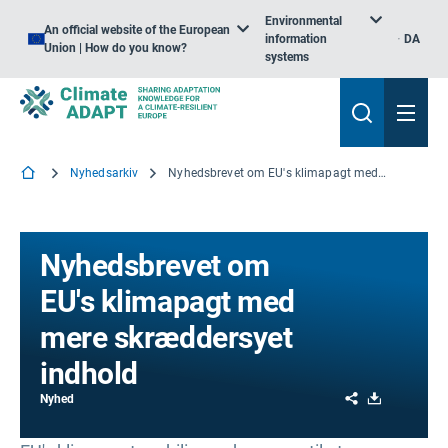
Environmental
An official website of the European
information
DA
Union | How do you know?
systems
Nyhedsarkiv
Nyhedsbrevet om EU's klimapagt med mere skræddersyet indhold
Nyhedsbrevet om
EU's klimapagt med
mere skræddersyet
indhold
Share
Download
Nyhed