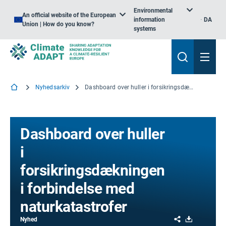
Environmental
An official website of the European
information
DA
Union | How do you know?
systems
Nyhedsarkiv
Dashboard over huller i forsikringsdækningen i forbindelse med naturkatastrofer
Dashboard over huller
i
forsikringsdækningen
i forbindelse med
naturkatastrofer
Share
Download
Nyhed