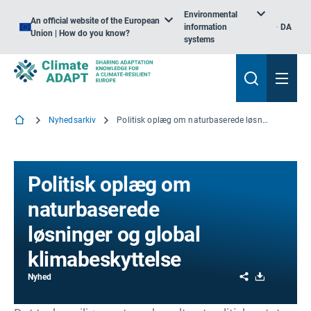
Environmental
An official website of the European
information
DA
Union | How do you know?
systems
Nyhedsarkiv
Politisk oplæg om naturbaserede løsninger og global klimabeskyttelse
Politisk oplæg om
naturbaserede
løsninger og global
klimabeskyttelse
Share
Download
Nyhed