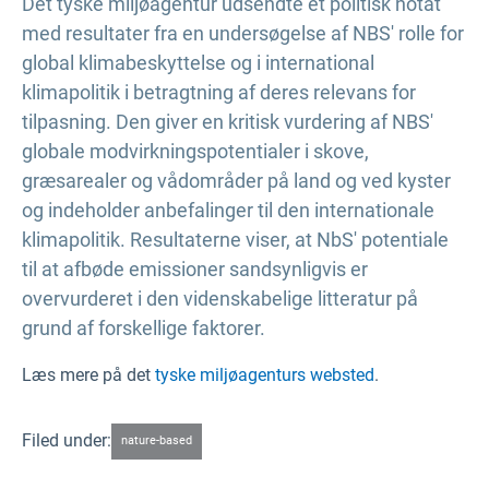
Det tyske miljøagentur udsendte et politisk notat
med resultater fra en undersøgelse af NBS' rolle for
global klimabeskyttelse og i international
klimapolitik i betragtning af deres relevans for
tilpasning. Den giver en kritisk vurdering af NBS'
globale modvirkningspotentialer i skove,
græsarealer og vådområder på land og ved kyster
og indeholder anbefalinger til den internationale
klimapolitik. Resultaterne viser, at NbS' potentiale
til at afbøde emissioner sandsynligvis er
overvurderet i den videnskabelige litteratur på
grund af forskellige faktorer.
Læs mere på det
tyske miljøagenturs websted
.
Filed under:
nature-based