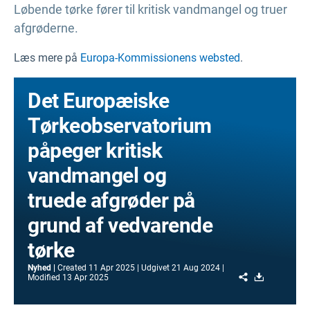
Løbende tørke fører til kritisk vandmangel og truer
afgrøderne.
Læs mere på
Europa-Kommissionens websted
.
Det Europæiske
Tørkeobservatorium
påpeger kritisk
vandmangel og
truede afgrøder på
grund af vedvarende
tørke
Nyhed
Created
11 Apr 2025
Udgivet
21 Aug 2024
Share
Download
Modified
13 Apr 2025