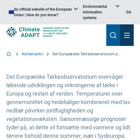
Environmental
An official website of the European
information
DA
Union | How do you know?
systems
Nyhedsarkiv
Det Europæiske Tørkeobservatorium påpeger kritisk vandmangel og truede afgrøder på grund af vedvarende tørke
Det Europæiske Tørkeobservatorium overvåger
løbende udviklingen og virkningerne af tørke i
Europa og resten af verden. Temperaturer over
gennemsnittet og hedebølger kombineret med lav
nedbør påvirker jordfugtigheden og
vegetationsvæksten. Sæsonmæssige prognoser
tyder på, at dette vil fortsætte med varmere og lidt
tørrere forhold denne sommer, især i Sydeuropa.