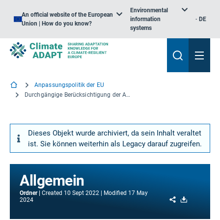
Environmental
An official website of the European
information
DE
Union | How do you know?
systems
Anpassungspolitik der EU
Durchgängige Berücksichtigung der Anpassung an den Klimawandel in der EU-Sektorpolitik
Dieses Objekt wurde archiviert, da sein Inhalt veraltet
ist. Sie können weiterhin als Legacy darauf zugreifen.
Allgemein
Ordner
Created
10 Sept 2022
Modified
17 May
Share
Download
2024