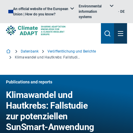
Environmental
An official website of the European
information
DE
Union | How do you know?
systems
Datenbank
Veröffentlichung und Berichte
Klimawandel und Hautkrebs: Fallstudie zur potenziellen SunSmart-Anwendung in Cornwall
Publications and reports
Klimawandel und
Hautkrebs: Fallstudie
zur potenziellen
SunSmart-Anwendung