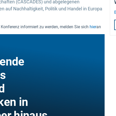
schaften (CASCADES) und abgelegenen
 auf Nachhaltigkeit, Politik und Handel in Europa
onferenz informiert zu werden, melden Sie sich
hier
an
tende
es
d
ken in
er hinaus