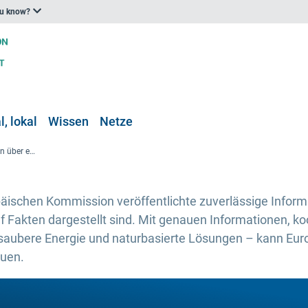
ou know?
, lokal
Wissen
Netze
GD CLIMA stellt wichtige Fakten über extremes Wetter vor
opäischen Kommission veröffentlichte zuverlässige Infor
f Fakten dargestellt sind. Mit genauen Informationen, 
, saubere Energie und naturbasierte Lösungen – kann Eur
auen.