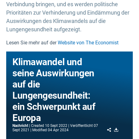
Verbindung bringen, und es werden politische
Prioritäten zur Verhinderung und Eindämmung der
Auswirkungen des Klimawandels auf die
Lungengesundheit aufgezeigt.
Lesen Sie mehr auf der
Website von The Economist
Klimawandel und
seine Auswirkungen
auf die
Lungengesundheit:
ein Schwerpunkt auf
Europa
Nachricht
Created
10 Sept 2022
Veröffentlicht
07
Share
Download
Sept 2021
Modified
04 Apr 2024