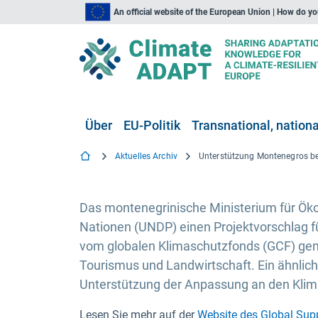
An official website of the European Union | How do y
Über
EU-Politik
Transnational, national
Aktuelles Archiv
Das montenegrinische Ministerium für Ö
Nationen (UNDP) einen Projektvorschlag f
vom globalen Klimaschutzfonds (GCF) geneh
Tourismus und Landwirtschaft. Ein ähnli
Unterstützung der Anpassung an den Kli
Lesen Sie mehr auf der
Website des Global Su