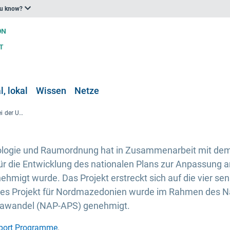
ou know?
, lokal
Wissen
Netze
Unterstützung Montenegros bei der Umsetzung seines nationalen Anpassungsplans
kologie und Raumordnung hat in Zusammenarbeit mit de
ür die Entwicklung des nationalen Plans zur Anpassung 
migt wurde. Das Projekt erstreckt sich auf die vier sen
ches Projekt für Nordmazedonien wurde im Rahmen des 
mawandel (NAP-APS) genehmigt.
pport Programme
.