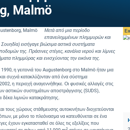
g, Malmö
Μετά από μια περίοδο
Ει
επανειλημμένων πλημμυρών και
 Σουηδία) εισήγαγε βιώσιμα αστικά συστήματα
οδομών της. Πράσινες στέγες, κανάλια νερού και λίμνες
ματα πλημμύρας και ενισχύοντας την εικόνα της.
υ 1990, η γειτονιά του Augustenborg στο Malmö ήταν μια
 και συχνά κατακλύζονταν από ένα σύστημα
2002, η περιοχή αναγεννήθηκε. Οι φυσικές αλλαγές στις
ων αστικών συστημάτων αποστράγγισης (SUDS),
ι δέκα λιμνών κατακράτησης.
 και τους χώρους στάθμευσης αυτοκινήτων διοχετεύονται
πων, με μόνο το πλεόνασμα να κατευθύνεται σε ένα
ες έχουν εγκατασταθεί σε όλες τις εξελίξεις που
2