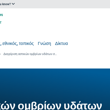
ou know?
, εθνικός, τοπικός
Γνώση
Δίκτυα
Διαχείριση αστικών ομβρίων υδάτων στο Augustenborg, Malmö
ικών ομβρίων υδάτων