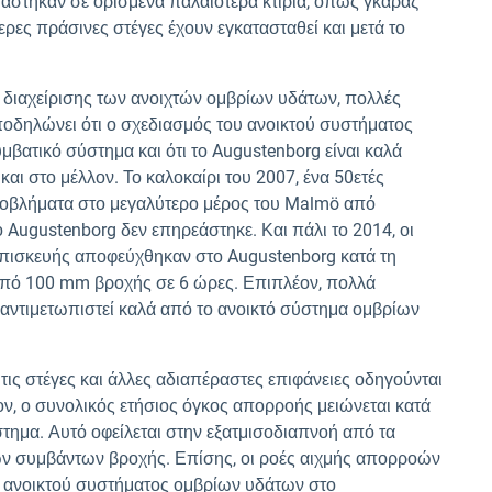
ευάστηκαν σε ορισμένα παλαιότερα κτίρια, όπως γκαράζ
ερες πράσινες στέγες έχουν εγκατασταθεί και μετά το
διαχείρισης των ανοιχτών ομβρίων υδάτων, πολλές
οδηλώνει ότι ο σχεδιασμός του ανοικτού συστήματος
βατικό σύστημα και ότι το Augustenborg είναι καλά
αι στο μέλλον. Το καλοκαίρι του 2007, ένα 50ετές
βλήματα στο μεγαλύτερο μέρος του Malmö από
Augustenborg δεν επηρεάστηκε. Και πάλι το 2014, οι
επισκευής αποφεύχθηκαν στο Augustenborg κατά τη
από 100 mm βροχής σε 6 ώρες. Επιπλέον, πολλά
αντιμετωπιστεί καλά από το ανοικτό σύστημα ομβρίων
τις στέγες και άλλες αδιαπέραστες επιφάνειες οδηγούνται
ν, ο συνολικός ετήσιος όγκος απορροής μειώνεται κατά
τημα. Αυτό οφείλεται στην εξατμισοδιαπνοή από τα
των συμβάντων βροχής. Επίσης, οι ροές αιχμής απορροών
ς ανοικτού συστήματος ομβρίων υδάτων στο