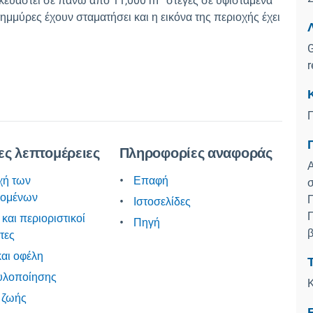
σκευαστεί σε πάνω από 11,000 m
στέγες σε υφιστάμενα
ημμύρες έχουν σταματήσει και η εικόνα της περιοχής έχει
Λ
G
r
ς λεπτομέρειες
Πληροφορίες αναφοράς
Α
χή των
Επαφή
σ
ρομένων
Π
Ιστοσελίδες
Π
 και περιοριστικοί
Πηγή
β
τες
αι οφέλη
υλοποίησης
Κ
 ζωής