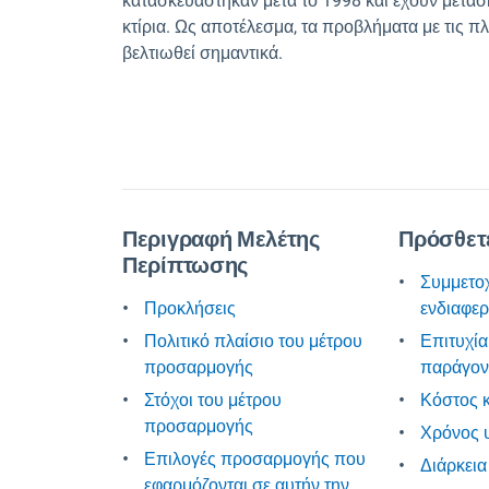
κατασκευάστηκαν μετά το 1998 και έχουν μετα
κτίρια. Ως αποτέλεσμα, τα προβλήματα με τις πλ
βελτιωθεί σημαντικά.
Περιγραφή Μελέτης
Πρόσθετε
Περίπτωσης
Συμμετο
Προκλήσεις
ενδιαφε
Πολιτικό πλαίσιο του μέτρου
Επιτυχία
προσαρμογής
παράγον
Στόχοι του μέτρου
Κόστος κ
προσαρμογής
Χρόνος 
Επιλογές προσαρμογής που
Διάρκεια
εφαρμόζονται σε αυτήν την