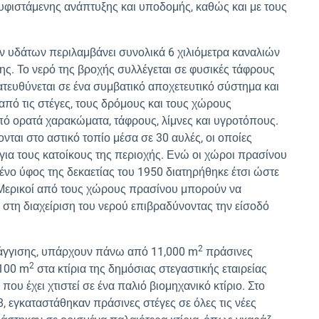
υφιστάμενης ανάπτυξης και υποδομής, καθώς και με τους
 υδάτων περιλαμβάνει συνολικά 6 χιλιόμετρα καναλιών
ης. Το νερό της βροχής συλλέγεται σε φυσικές τάφρους
ατευθύνεται σε ένα συμβατικό αποχετευτικό σύστημα και
 από τις στέγες, τους δρόμους και τους χώρους
πό ορατά χαρακώματα, τάφρους, λίμνες και υγροτόπους.
ται στο αστικό τοπίο μέσα σε 30 αυλές, οι οποίες
α τους κατοίκους της περιοχής. Ενώ οι χώροι πρασίνου
ένο ύφος της δεκαετίας του 1950 διατηρήθηκε έτσι ώστε
. Μερικοί από τους χώρους πρασίνου μπορούν να
τη διαχείριση του νερού επιβραδύνοντας την είσοδό
2
γγισης, υπάρχουν πάνω από 11,000 m
πράσινες
2
,100 m
στα κτίρια της δημόσιας στεγαστικής εταιρείας
ου έχει χτιστεί σε ένα παλιό βιομηχανικό κτίριο. Στο
 εγκαταστάθηκαν πράσινες στέγες σε όλες τις νέες