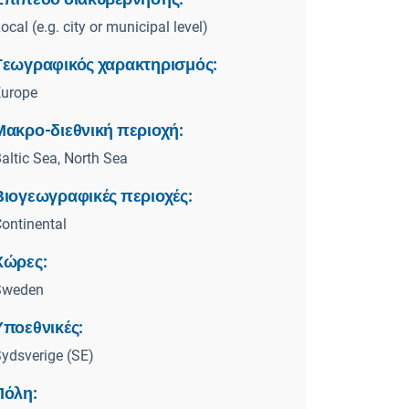
ocal (e.g. city or municipal level)
Γεωγραφικός χαρακτηρισμός:
Europe
Μακρο-διεθνική περιοχή:
altic Sea, North Sea
Βιογεωγραφικές περιοχές:
ontinental
Χώρες:
Sweden
Υποεθνικές:
ydsverige (SE)
Πόλη: