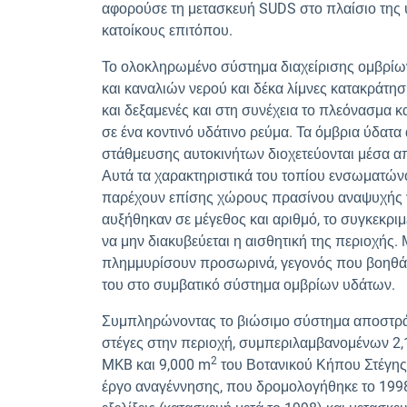
αφορούσε τη μετασκευή SUDS στο πλαίσιο της 
κατοίκους επιτόπου.
Το ολοκληρωμένο σύστημα διαχείρισης ομβρίων
και καναλιών νερού και δέκα λίμνες κατακράτησ
και δεξαμενές και στη συνέχεια το πλεόνασμα κ
σε ένα κοντινό υδάτινο ρεύμα. Τα όμβρια ύδατα
στάθμευσης αυτοκινήτων διοχετεύονται μέσα α
Αυτά τα χαρακτηριστικά του τοπίου ενσωματώνον
παρέχουν επίσης χώρους πρασίνου αναψυχής γι
αυξήθηκαν σε μέγεθος και αριθμό, το συγκεκριμ
να μην διακυβεύεται η αισθητική της περιοχής
πλημμυρίσουν προσωρινά, γεγονός που βοηθά σ
του στο συμβατικό σύστημα ομβρίων υδάτων.
Συμπληρώνοντας το βιώσιμο σύστημα αποστρά
στέγες στην περιοχή, συμπεριλαμβανομένων 2
2
MKB και 9,000 m
του Βοτανικού Κήπου Στέγης π
έργο αναγέννησης, που δρομολογήθηκε το 1998,