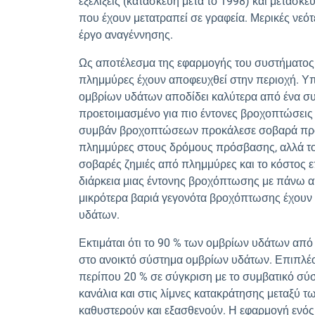
εξελίξεις (κατασκευή μετά το 1998) και μετασκ
που έχουν μετατραπεί σε γραφεία. Μερικές νεότ
έργο αναγέννησης.
Ως αποτέλεσμα της εφαρμογής του συστήματος 
πλημμύρες έχουν αποφευχθεί στην περιοχή. Υπ
ομβρίων υδάτων αποδίδει καλύτερα από ένα συμ
προετοιμασμένο για πιο έντονες βροχοπτώσεις κ
συμβάν βροχοπτώσεων προκάλεσε σοβαρά προ
πλημμύρες στους δρόμους πρόσβασης, αλλά το 
σοβαρές ζημιές από πλημμύρες και το κόστος 
διάρκεια μιας έντονης βροχόπτωσης με πάνω 
μικρότερα βαριά γεγονότα βροχόπτωσης έχουν 
υδάτων.
Εκτιμάται ότι το 90 % των ομβρίων υδάτων από 
στο ανοικτό σύστημα ομβρίων υδάτων. Επιπλέο
περίπου 20 % σε σύγκριση με το συμβατικό σύσ
κανάλια και στις λίμνες κατακράτησης μεταξύ 
καθυστερούν και εξασθενούν. Η εφαρμογή ενό