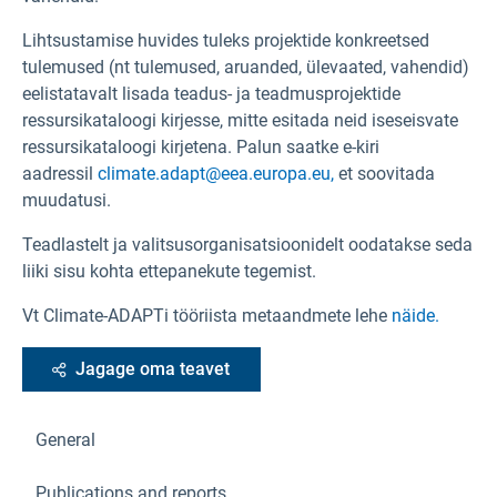
Lihtsustamise huvides tuleks projektide konkreetsed
tulemused (nt tulemused, aruanded, ülevaated, vahendid)
eelistatavalt lisada teadus- ja teadmusprojektide
ressursikataloogi kirjesse, mitte esitada neid iseseisvate
ressursikataloogi kirjetena. Palun saatke e-kiri
aadressil
climate.adapt@eea.europa.eu,
et soovitada
muudatusi.
Teadlastelt ja valitsusorganisatsioonidelt oodatakse seda
liiki sisu kohta ettepanekute tegemist.
Vt Climate-ADAPTi tööriista metaandmete lehe
näide.
Jagage oma teavet
General
Publications and reports