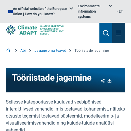
Environmental
An official website of the European
information
ET
Union | How do you know?
systems
Abi
Jagage oma teavet
Tööriistade jagamine
Tööriistade jagamine
Share
Download
Sellesse kategooriasse kuuluvad veebipõhised
interaktiivsed vahendid, mis toetavad kohanemist, näiteks
otsuste tegemist toetavad süsteemid, modelleerimis- ja
visualiseerimisvahendid ning kulude-tulude analüüsi
vahendid.