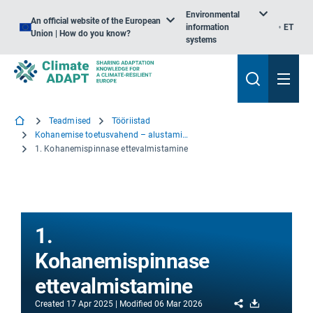
Environmental
An official website of the European
information
ET
Union | How do you know?
systems
Teadmised
Tööriistad
Kohanemise toetusvahend – alustamine
1. Kohanemispinnase ettevalmistamine
1.
Kohanemispinnase
ettevalmistamine
Share
Download
Created
17 Apr 2025
Modified
06 Mar 2026