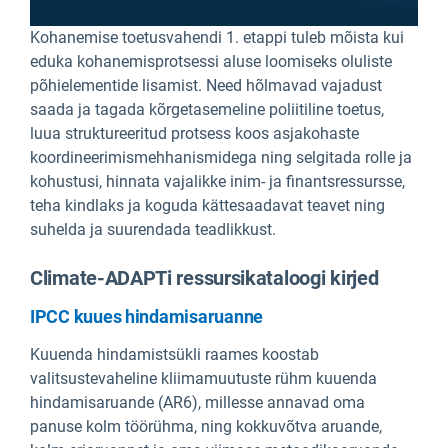
Kohanemise toetusvahendi 1. etappi tuleb mõista kui
eduka kohanemisprotsessi aluse loomiseks oluliste
põhielementide lisamist. Need hõlmavad vajadust
saada ja tagada kõrgetasemeline poliitiline toetus,
luua struktureeritud protsess koos asjakohaste
koordineerimismehhanismidega ning selgitada rolle ja
kohustusi, hinnata vajalikke inim- ja finantsressursse,
teha kindlaks ja koguda kättesaadavat teavet ning
suhelda ja suurendada teadlikkust.
Climate-ADAPTi ressursikataloogi kirjed
IPCC kuues hindamisaruanne
Kuuenda hindamistsükli raames koostab
valitsustevaheline kliimamuutuste rühm kuuenda
hindamisaruande (AR6), millesse annavad oma
panuse kolm töörühma, ning kokkuvõtva aruande,