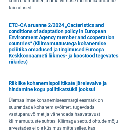
kolm eriaruannet ja oma viimase metoodikaaruande
täiendused.
ETC-CA aruanne 2/2024 „Cacteristics and
conditions of adaptation policy in European
Environment Agency member and cooperation
countries“ (Kliimamuutustega kohanemise
poliitika omadused ja tingimused Euroopa
Keskkonnaameti liikmes- ja koostööd tegevates
riikides)
Riiklike kohanemispoliitikate järelevalve ja
hindamine kogu poliitikatsükli jooksul
Ülemaailmse kohanemiseesmärgi eesmärk on
suurendada kohanemisvõimet, tugevdada
vastupanuvõimet ja vähendada haavatavust
kliimamuutuste suhtes. Kliimaga seotud ohtude mõju
arvestades ei ole küsimus mitte selles, kas