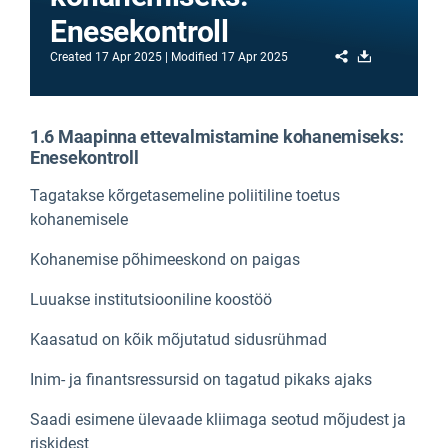
Enesekontroll
Share
Download
Created
17 Apr 2025
Modified
17 Apr 2025
1.6 Maapinna ettevalmistamine kohanemiseks:
Enesekontroll
Tagatakse kõrgetasemeline poliitiline toetus
kohanemisele
Kohanemise põhimeeskond on paigas
Luuakse institutsiooniline koostöö
Kaasatud on kõik mõjutatud sidusrühmad
Inim- ja finantsressursid on tagatud pikaks ajaks
Saadi esimene ülevaade kliimaga seotud mõjudest ja
riskidest