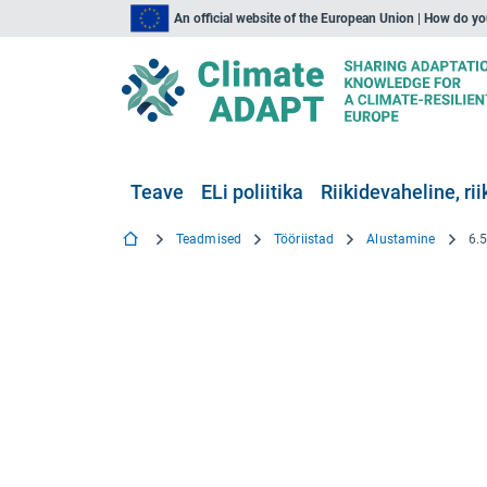
An official website of the European Union | How do y
Teave
ELi poliitika
Riikidevaheline, rii
Teadmised
Tööriistad
Alustamine