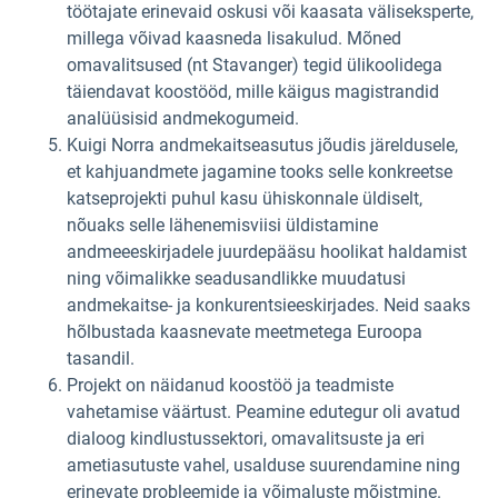
töötajate erinevaid oskusi või kaasata väliseksperte,
millega võivad kaasneda lisakulud. Mõned
omavalitsused (nt Stavanger) tegid ülikoolidega
täiendavat koostööd, mille käigus magistrandid
analüüsisid andmekogumeid.
Kuigi Norra andmekaitseasutus jõudis järeldusele,
et kahjuandmete jagamine tooks selle konkreetse
katseprojekti puhul kasu ühiskonnale üldiselt,
nõuaks selle lähenemisviisi üldistamine
andmeeeskirjadele juurdepääsu hoolikat haldamist
ning võimalikke seadusandlikke muudatusi
andmekaitse- ja konkurentsieeskirjades. Neid saaks
hõlbustada kaasnevate meetmetega Euroopa
tasandil.
Projekt on näidanud koostöö ja teadmiste
vahetamise väärtust. Peamine edutegur oli avatud
dialoog kindlustussektori, omavalitsuste ja eri
ametiasutuste vahel, usalduse suurendamine ning
erinevate probleemide ja võimaluste mõistmine.