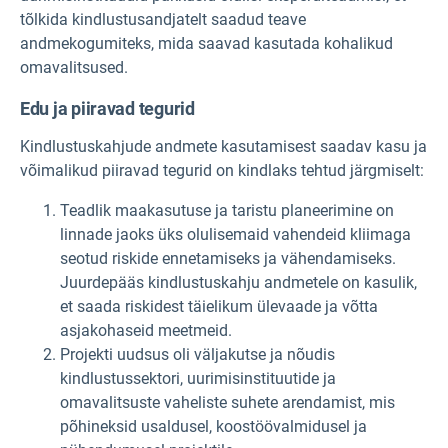
tõlkida kindlustusandjatelt saadud teave
andmekogumiteks, mida saavad kasutada kohalikud
omavalitsused.
Edu ja piiravad tegurid
Kindlustuskahjude andmete kasutamisest saadav kasu ja
võimalikud piiravad tegurid on kindlaks tehtud järgmiselt:
Teadlik maakasutuse ja taristu planeerimine on
linnade jaoks üks olulisemaid vahendeid kliimaga
seotud riskide ennetamiseks ja vähendamiseks.
Juurdepääs kindlustuskahju andmetele on kasulik,
et saada riskidest täielikum ülevaade ja võtta
asjakohaseid meetmeid.
Projekti uudsus oli väljakutse ja nõudis
kindlustussektori, uurimisinstituutide ja
omavalitsuste vaheliste suhete arendamist, mis
põhineksid usaldusel, koostöövalmidusel ja