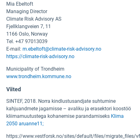
Mia Ebeltoft
Managing Director
Climate Risk Advisory AS
Fjellklangveien 7, 11
1166 Oslo, Norway
Tel. +47 97013039
E-mail:
m.ebeltoft@climate-risk-advisory.no
https://climate-risk-advisory.no
Municipality of Trondheim
www.trondheim.kommune.no
Viited
SINTEF, 2018. Norra kindlustusandjate suhtumine
kahjuandmete jagamisse – avaliku ja erasektori koostöö
kliimamuutustega kohanemise parandamiseks
Klima
2050 aruanne11;
https://www.vestforsk.no/sites/default/files/migrate_files/vf