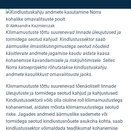
© Aleksandra Kazmierczak
Kliimamuutuste tõttu suurenevad linnade üleujutused ja
tormidega seotud kahjud. Kindlustussektor saab
äärmuslike ilmastikutingimustega seotud nõudeid
käsitlevate andmete jagamise kaudu aidata kaasa
kohanemise kavandamisele ja riskijuhtimisele. Selles
Norra katseprojektis rõhutatakse kindlustuskahju
andmete kasulikkust omavalitsuste jaoks.
Kliimamuutuste tõttu suurenevad tõenäoliselt linnade
üleujutuste ja tormidega seotud kahjud ja kahjustused.
Kindlustussektoril võib olla oluline roll kliimamuutustega
kohanemisel, aidates mõista kliimamuutustega seotud
riske. Jagades andmeid äärmuslike sademete või
tormidega seotud kindlustusnõuete asukoha kohta, saab
kindlustussektor võimaldada teadlikumat kohanemise