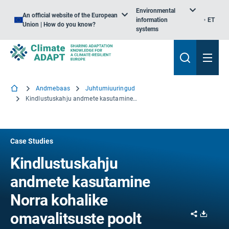
Environmental
An official website of the European
information
ET
Union | How do you know?
systems
Andmebaas
Juhtumiuuringud
Kindlustuskahju andmete kasutamine Norra kohalike omavalitsuste poolt
Case Studies
Kindlustuskahju
andmete kasutamine
Norra kohalike
Share
Downl
omavalitsuste poolt