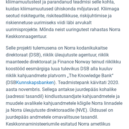
kliimamuutustest ja parandanud teadmisi selle kohta,
kuidas kliimamuutused ühiskonda mõjutavad. Kliimaga
seotud riskitegurite, riskiteadlikkuse, riskijuhtimise ja
riskiennetuse uurimiseks viidi läbi arvukalt
uurimisprojekte. Mõnda neist uuringutest rahastas Norra
Keskkonnaagentuur.
Selle projekti tulemusena on Norra kodanikukaitse
direktoraat (DSB), riiklik üleujutuste agentuur, riiklik
maanteede direktoraat ja Finance Norway teinud riiklikku
koostööd eesmärgiga luua tulevikus DSB alla kuuluv
riiklik kahjuandmete platvorm „The Knowledge Bank“
(DSB
Kunnskapsbanken
). Teadmistepank käivitati 2020.
aasta novembris. Sellega antakse juurdepääs kohalike
(aadressi tasandil) kindlustusandjate kahjuandmetele ja
muudele avalikele kahjuandmetele kõigile Norra linnadele
ja Norra üleujutuste direktoraadile (NVE). Üldsusel on
juurdepääs andmetele omavalitsuse tasandil.
Keskkonnaministeeriumile esitatud Norra ametlikus