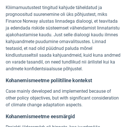
Kliimamuutustest tingitud kahjude täheldatud ja
prognoositud suurenemine oli üks põhjustest, miks
Finance Norway alustas linnadega dialoogi, et teavitada
ja edendada riskide süsteemset vähendamist linnataristu
ajakohastamise kaudu. Just selle dialoogi kaudu ilmnes
kahjuandmete puudumine omavalitsustes. Linnad
teatasid, et nad olid püüdnud paluda mõnel
kindlustusseltsil saada kahjuandmeid, kuid kuna andmed
on varade tasandil, on need tundlikud nii ärilistel kui ka
andmete konfidentsiaalsuse põhjustel.
Kohanemismeetme poliitiline kontekst
Case mainly developed and implemented because of
other policy objectives, but with significant consideration
of climate change adaptation aspects.
Kohanemismeetme eesmärgid