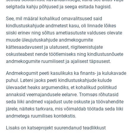
selgitada kahju põhjused ja seega esitada hagisid.
See, mil määral kohalikud omavalitsused said
kindlustuskahjude andmetest kasu, oli linnade lõikes
siiski erinev ning sõltus ametiasutuste valduses olevate
muude üleujutuskahjude andmekogumite
kättesaadavusest ja ulatusest, riigiteenistujate
oskusteabest nende töötlemiseks ning kindlustusnõuete
andmekogumite ruumilisest ja ajalisest täpsusest.
Andmekogumit peeti kasulikuks ka finants- ja kulukavade
puhul. Løteni jaoks peeti kindlustuskahjude kulude
ülevaadet heaks argumendiks, et kohalikud poliitikud
annaksid veemajandusele eelarve. Tromsøs rõhutasid
seda liiki andmed vajadust uute oskuste ja töövahendite
järele, näiteks tarkvara, mis võimaldab töötada seda liiki
andmetega ruumilises kontekstis.
Lisaks on katseprojekt suurendanud teadlikkust