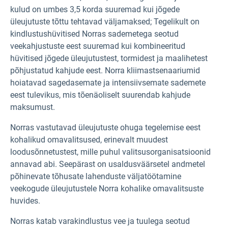
kulud on umbes 3,5 korda suuremad kui jõgede
üleujutuste tõttu tehtavad väljamaksed; Tegelikult on
kindlustushüvitised Norras sademetega seotud
veekahjustuste eest suuremad kui kombineeritud
hüvitised jõgede üleujutustest, tormidest ja maalihetest
põhjustatud kahjude eest. Norra kliimastsenaariumid
hoiatavad sagedasemate ja intensiivsemate sademete
eest tulevikus, mis tõenäoliselt suurendab kahjude
maksumust.
Norras vastutavad üleujutuste ohuga tegelemise eest
kohalikud omavalitsused, erinevalt muudest
loodusõnnetustest, mille puhul valitsusorganisatsioonid
annavad abi. Seepärast on usaldusväärsetel andmetel
põhinevate tõhusate lahenduste väljatöötamine
veekogude üleujutustele Norra kohalike omavalitsuste
huvides.
Norras katab varakindlustus vee ja tuulega seotud