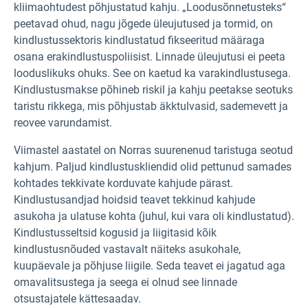
kliimaohtudest põhjustatud kahju. „Loodusõnnetusteks“
peetavad ohud, nagu jõgede üleujutused ja tormid, on
kindlustussektoris kindlustatud fikseeritud määraga
osana erakindlustuspoliisist. Linnade üleujutusi ei peeta
looduslikuks ohuks. See on kaetud ka varakindlustusega.
Kindlustusmakse põhineb riskil ja kahju peetakse seotuks
taristu rikkega, mis põhjustab äkktulvasid, sademevett ja
reovee varundamist.
Viimastel aastatel on Norras suurenenud taristuga seotud
kahjum. Paljud kindlustuskliendid olid pettunud samades
kohtades tekkivate korduvate kahjude pärast.
Kindlustusandjad hoidsid teavet tekkinud kahjude
asukoha ja ulatuse kohta (juhul, kui vara oli kindlustatud).
Kindlustusseltsid kogusid ja liigitasid kõik
kindlustusnõuded vastavalt näiteks asukohale,
kuupäevale ja põhjuse liigile. Seda teavet ei jagatud aga
omavalitsustega ja seega ei olnud see linnade
otsustajatele kättesaadav.