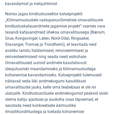
kavandamist ja riskijuhtimist.
Norras jagas kindlustussektor katseprojekti
„Kliimamuutustele vastupanuvõimeliste omavalitsuste
kindlustuskahjuandmete jagamise projekt“ raames vara
tasandi kahjuandmeid üheksa omavalitsusega (Bærum,
Grue, Kongsvinger, Løten, Nord-Odal, Ringsaker,
Stavanger, Tromsø ja Trondheim), et teavitada neid
avaliku taristu haldamisest, renoveerimisest ja
reinvesteerimisest ning seada need esikohale.
Omavalitsused uurisid andmete kasutatavust
üleujutusriski maandamiseks ja kliimamuutustega
kohanemise kavandamiseks. Katseprojekti tulemused
näitavad seda liiki andmekogumi kasulikkust
omavalitsuste jaoks, kelle oma teabebaas ei ole nii
ulatuslik. Kindlustusnõuete andmekogumid peaksid siiski
olema kahju ajastuse ja asukoha osas täpsemad, et
seostada need konkreetsete äärmuslike
ilmastikunähtustega ja toetada kohanemise