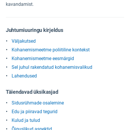
kavandamist.
Juhtumiuuringu kirjeldus
Väljakutsed
Kohanemismeetme poliitiline kontekst
Kohanemismeetme eesmärgid
Sel juhul rakendatud kohanemisvalikud
Lahendused
Täiendavad üksikasjad
Sidusrühmade osalemine
Edu ja piiravad tegurid
Kulud ja tulud
Õiguslikud aspektid