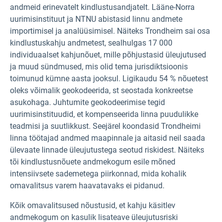
andmeid erinevatelt kindlustusandjatelt. Lääne-Norra
uurimisinstituut ja NTNU abistasid linnu andmete
importimisel ja analüüsimisel. Näiteks Trondheim sai osa
kindlustuskahju andmetest, sealhulgas 17 000
individuaalset kahjunõuet, mille põhjustasid üleujutused
ja muud sündmused, mis olid tema jurisdiktsioonis
toimunud kümne aasta jooksul. Ligikaudu 54 % nõuetest
oleks võimalik geokodeerida, st seostada konkreetse
asukohaga. Juhtumite geokodeerimise tegid
uurimisinstituudid, et kompenseerida linna puudulikke
teadmisi ja suutlikkust. Seejärel koondasid Trondheimi
linna töötajad andmed maapinnale ja aitasid neil saada
ülevaate linnade üleujutustega seotud riskidest. Näiteks
tõi kindlustusnõuete andmekogum esile mõned
intensiivsete sademetega piirkonnad, mida kohalik
omavalitsus varem haavatavaks ei pidanud.
Kõik omavalitsused nõustusid, et kahju käsitlev
andmekogum on kasulik lisateave üleujutusriski