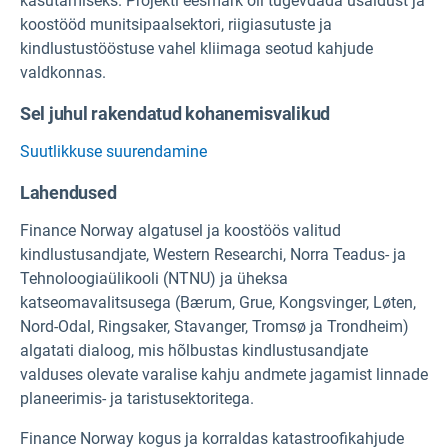
kasutamiseks. Projekti eesmärk oli tugevdada usaldust ja
koostööd munitsipaalsektori, riigiasutuste ja
kindlustustööstuse vahel kliimaga seotud kahjude
valdkonnas.
Sel juhul rakendatud kohanemisvalikud
Suutlikkuse suurendamine
Lahendused
Finance Norway algatusel ja koostöös valitud
kindlustusandjate, Western Researchi, Norra Teadus- ja
Tehnoloogiaülikooli (NTNU) ja üheksa
katseomavalitsusega (Bærum, Grue, Kongsvinger, Løten,
Nord-Odal, Ringsaker, Stavanger, Tromsø ja Trondheim)
algatati dialoog, mis hõlbustas kindlustusandjate
valduses olevate varalise kahju andmete jagamist linnade
planeerimis- ja taristusektoritega.
Finance Norway kogus ja korraldas katastroofikahjude