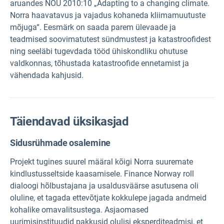
aruandes NOU 2010:10 „Adapting to a changing climate.
Norra haavatavus ja vajadus kohaneda kliimamuutuste
mõjuga“. Eesmärk on saada parem ülevaade ja
teadmised soovimatutest sündmustest ja katastroofidest
ning seeläbi tugevdada tööd ühiskondliku ohutuse
valdkonnas, tõhustada katastroofide ennetamist ja
vähendada kahjusid.
Täiendavad üksikasjad
Sidusrühmade osalemine
Projekt tugines suurel määral kõigi Norra suuremate
kindlustusseltside kaasamisele. Finance Norway roll
dialoogi hõlbustajana ja usaldusväärse asutusena oli
oluline, et tagada ettevõtjate kokkulepe jagada andmeid
kohalike omavalitsustega. Asjaomased
uurimisinstituudid pakkusid olulisi eksperditeadmisi, et