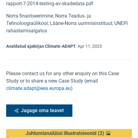
rapport-7-2014-testing-av-skadedata.pdf
Norra finantseerimine; Norra Teadus- ja
Tehnoloogiaülikool; Lääne-Norra uurimisinstituut; UNEPi
rahastamisalgatus
Avaldatud ajakirjas Climate-ADAPT
:
Apr 11, 2025
Please contact us for any other enquiry on this Case
Study or to share a new Case Study (email
climate.adapt@eea.europa.eu
)
Jagage oma teavet
Juhtumianalüüsi illustratsioonid
(
2
)