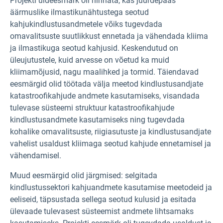
Projekti üldeesmärk oli hinnata, kas juurdepääs
äärmuslike ilmastikunähtustega seotud
kahjukindlustusandmetele võiks tugevdada
omavalitsuste suutlikkust ennetada ja vähendada kliima
ja ilmastikuga seotud kahjusid. Keskendutud on
üleujutustele, kuid arvesse on võetud ka muid
kliimamõjusid, nagu maalihked ja tormid. Täiendavad
eesmärgid olid töötada välja meetod kindlustusandjate
katastroofikahjude andmete kasutamiseks, visandada
tulevase süsteemi struktuur katastroofikahjude
kindlustusandmete kasutamiseks ning tugevdada
kohalike omavalitsuste, riigiasutuste ja kindlustusandjate
vahelist usaldust kliimaga seotud kahjude ennetamisel ja
vähendamisel.
Muud eesmärgid olid järgmised: selgitada
kindlustussektori kahjuandmete kasutamise meetodeid ja
eeliseid, täpsustada sellega seotud kulusid ja esitada
ülevaade tulevasest süsteemist andmete lihtsamaks