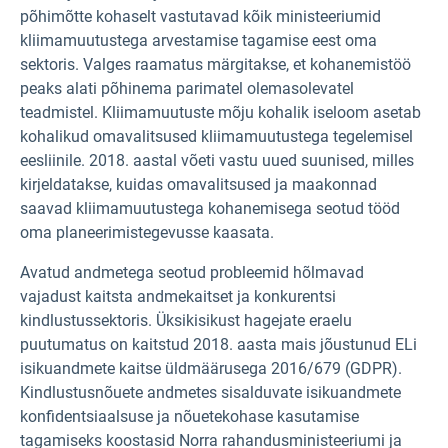
põhimõtte kohaselt vastutavad kõik ministeeriumid
kliimamuutustega arvestamise tagamise eest oma
sektoris. Valges raamatus märgitakse, et kohanemistöö
peaks alati põhinema parimatel olemasolevatel
teadmistel. Kliimamuutuste mõju kohalik iseloom asetab
kohalikud omavalitsused kliimamuutustega tegelemisel
eesliinile. 2018. aastal võeti vastu uued suunised, milles
kirjeldatakse, kuidas omavalitsused ja maakonnad
saavad kliimamuutustega kohanemisega seotud tööd
oma planeerimistegevusse kaasata.
Avatud andmetega seotud probleemid hõlmavad
vajadust kaitsta andmekaitset ja konkurentsi
kindlustussektoris. Üksikisikust hagejate eraelu
puutumatus on kaitstud 2018. aasta mais jõustunud ELi
isikuandmete kaitse üldmäärusega 2016/679 (GDPR).
Kindlustusnõuete andmetes sisalduvate isikuandmete
konfidentsiaalsuse ja nõuetekohase kasutamise
tagamiseks koostasid Norra rahandusministeeriumi ja