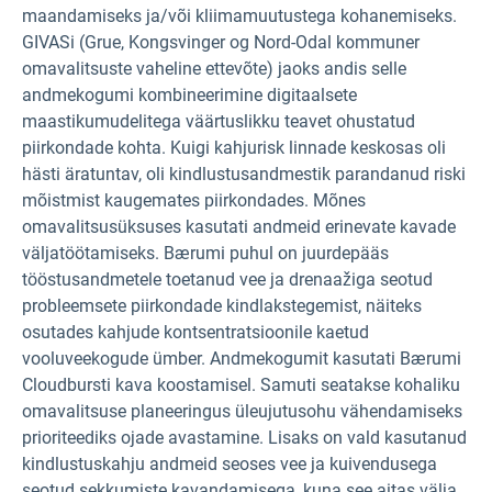
maandamiseks ja/või kliimamuutustega kohanemiseks.
GIVASi (Grue, Kongsvinger og Nord-Odal kommuner
omavalitsuste vaheline ettevõte) jaoks andis selle
andmekogumi kombineerimine digitaalsete
maastikumudelitega väärtuslikku teavet ohustatud
piirkondade kohta. Kuigi kahjurisk linnade keskosas oli
hästi äratuntav, oli kindlustusandmestik parandanud riski
mõistmist kaugemates piirkondades. Mõnes
omavalitsusüksuses kasutati andmeid erinevate kavade
väljatöötamiseks. Bærumi puhul on juurdepääs
tööstusandmetele toetanud vee ja drenaažiga seotud
probleemsete piirkondade kindlakstegemist, näiteks
osutades kahjude kontsentratsioonile kaetud
vooluveekogude ümber. Andmekogumit kasutati Bærumi
Cloudbursti kava koostamisel. Samuti seatakse kohaliku
omavalitsuse planeeringus üleujutusohu vähendamiseks
prioriteediks ojade avastamine. Lisaks on vald kasutanud
kindlustuskahju andmeid seoses vee ja kuivendusega
seotud sekkumiste kavandamisega, kuna see aitas välja