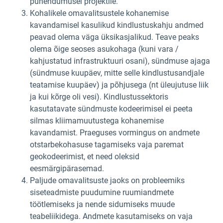
pühendumusel projektile.
Kohalikele omavalitsustele kohanemise
kavandamisel kasulikud kindlustuskahju andmed
peavad olema väga üksikasjalikud. Teave peaks
olema õige seoses asukohaga (kuni vara /
kahjustatud infrastruktuuri osani), sündmuse ajaga
(sündmuse kuupäev, mitte selle kindlustusandjale
teatamise kuupäev) ja põhjusega (nt üleujutuse liik
ja kui kõrge oli vesi). Kindlustussektoris
kasutatavate sündmuste kodeerimisel ei peeta
silmas kliimamuutustega kohanemise
kavandamist. Praeguses vormingus on andmete
otstarbekohasuse tagamiseks vaja paremat
geokodeerimist, et need oleksid
eesmärgipärasemad.
Paljude omavalitsuste jaoks on probleemiks
siseteadmiste puudumine ruumiandmete
töötlemiseks ja nende sidumiseks muude
teabeliikidega. Andmete kasutamiseks on vaja