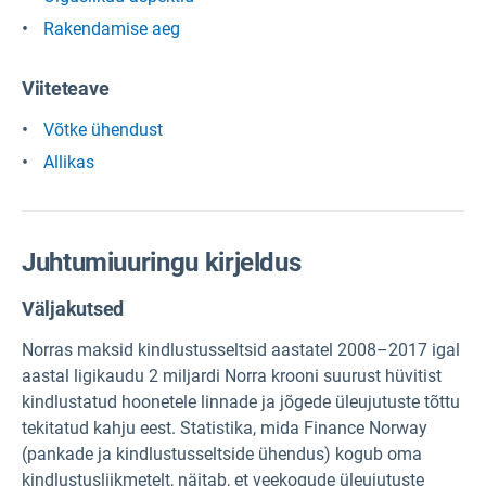
Rakendamise aeg
Viiteteave
Võtke ühendust
Allikas
Juhtumiuuringu kirjeldus
Väljakutsed
Norras maksid kindlustusseltsid aastatel 2008–2017 igal
aastal ligikaudu 2 miljardi Norra krooni suurust hüvitist
kindlustatud hoonetele linnade ja jõgede üleujutuste tõttu
tekitatud kahju eest. Statistika, mida Finance Norway
(pankade ja kindlustusseltside ühendus) kogub oma
kindlustusliikmetelt, näitab, et veekogude üleujutuste