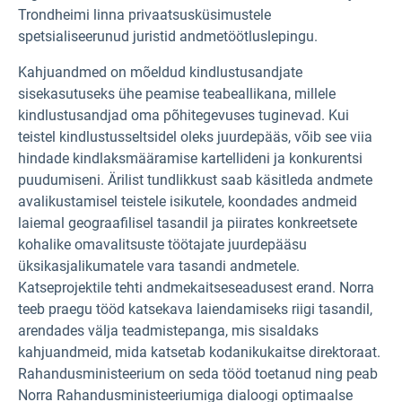
Trondheimi linna privaatsusküsimustele
spetsialiseerunud juristid andmetöötluslepingu.
Kahjuandmed on mõeldud kindlustusandjate
sisekasutuseks ühe peamise teabeallikana, millele
kindlustusandjad oma põhitegevuses tuginevad. Kui
teistel kindlustusseltsidel oleks juurdepääs, võib see viia
hindade kindlaksmääramise kartellideni ja konkurentsi
puudumiseni. Ärilist tundlikkust saab käsitleda andmete
avalikustamisel teistele isikutele, koondades andmeid
laiemal geograafilisel tasandil ja piirates konkreetsete
kohalike omavalitsuste töötajate juurdepääsu
üksikasjalikumatele vara tasandi andmetele.
Katseprojektile tehti andmekaitseseadusest erand. Norra
teeb praegu tööd katsekava laiendamiseks riigi tasandil,
arendades välja teadmistepanga, mis sisaldaks
kahjuandmeid, mida katsetab kodanikukaitse direktoraat.
Rahandusministeerium on seda tööd toetanud ning peab
Norra Rahandusministeeriumiga dialoogi optimaalse