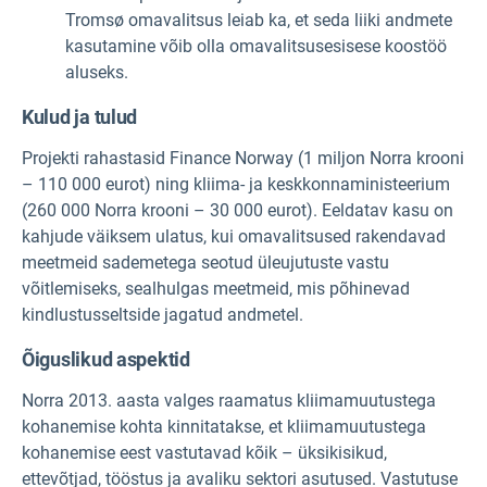
Tromsø omavalitsus leiab ka, et seda liiki andmete
kasutamine võib olla omavalitsusesisese koostöö
aluseks.
Kulud ja tulud
Projekti rahastasid Finance Norway (1 miljon Norra krooni
– 110 000 eurot) ning kliima- ja keskkonnaministeerium
(260 000 Norra krooni – 30 000 eurot). Eeldatav kasu on
kahjude väiksem ulatus, kui omavalitsused rakendavad
meetmeid sademetega seotud üleujutuste vastu
võitlemiseks, sealhulgas meetmeid, mis põhinevad
kindlustusseltside jagatud andmetel.
Õiguslikud aspektid
Norra 2013. aasta valges raamatus kliimamuutustega
kohanemise kohta kinnitatakse, et kliimamuutustega
kohanemise eest vastutavad kõik – üksikisikud,
ettevõtjad, tööstus ja avaliku sektori asutused. Vastutuse