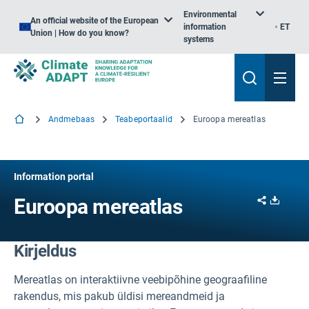
Environmental
An official website of the European
information
ET
Union | How do you know?
systems
Andmebaas
Teabeportaalid
Euroopa mereatlas
Information portal
Share
Downl
Euroopa mereatlas
Kirjeldus
Mereatlas on interaktiivne veebipõhine geograafiline
rakendus, mis pakub üldisi mereandmeid ja