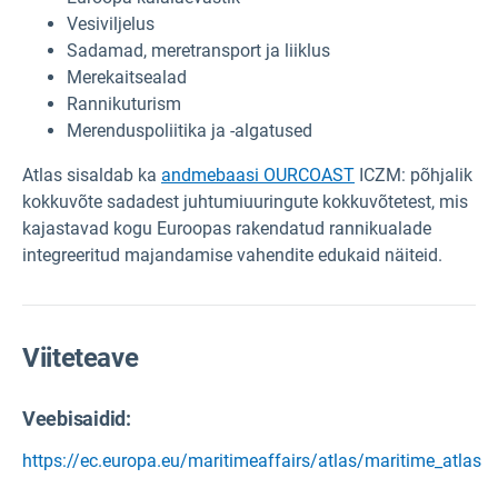
Vesiviljelus
Sadamad, meretransport ja liiklus
Merekaitsealad
Rannikuturism
Merenduspoliitika ja -algatused
Atlas sisaldab ka
andmebaasi OURCOAST
ICZM: põhjalik
kokkuvõte sadadest juhtumiuuringute kokkuvõtetest, mis
kajastavad kogu Euroopas rakendatud rannikualade
integreeritud majandamise vahendite edukaid näiteid.
Viiteteave
Veebisaidid:
https://ec.europa.eu/maritimeaffairs/atlas/maritime_atlas