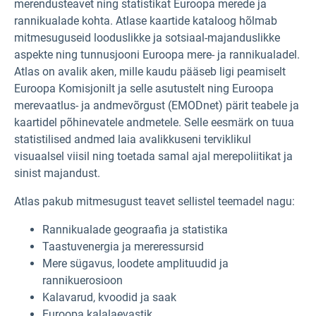
merendusteavet ning statistikat Euroopa merede ja
rannikualade kohta. Atlase kaartide kataloog hõlmab
mitmesuguseid looduslikke ja sotsiaal-majanduslikke
aspekte ning tunnusjooni Euroopa mere- ja rannikualadel.
Atlas on avalik aken, mille kaudu pääseb ligi peamiselt
Euroopa Komisjonilt ja selle asutustelt ning Euroopa
merevaatlus- ja andmevõrgust (EMODnet)
pärit teabele ja
kaartidel põhinevatele andmetele. Selle eesmärk on tuua
statistilised andmed laia avalikkuseni terviklikul
visuaalsel viisil ning toetada samal ajal merepoliitikat ja
sinist majandust.
Atlas pakub mitmesugust teavet sellistel teemadel nagu:
Rannikualade geograafia ja statistika
Taastuvenergia ja mereressursid
Mere sügavus, loodete amplituudid ja
rannikuerosioon
Kalavarud, kvoodid ja saak
Euroopa kalalaevastik