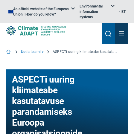
Environmental
An official website of the European
information
ET
Union | How do you know?
systems
Uudiste arhiiv
ASPECTi uuring kliimateabe kasutatavuse parandamiseks Euroopa organisatsioonide jaoks
ASPECTi uuring
kliimateabe
kasutatavuse
parandamiseks
Euroopa
organisatsioonide