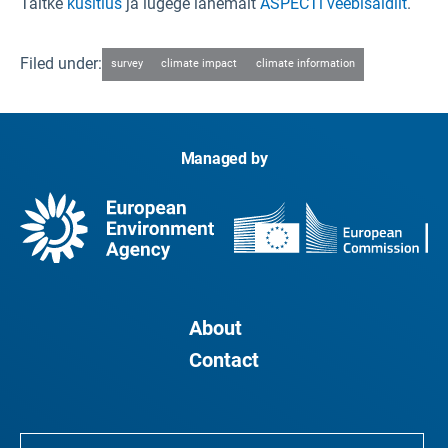
Täitke
küsitlus
ja lugege lähemalt
ASPECTi veebisaidilt
.
Filed under:
survey
climate impact
climate information
Managed by
About
Contact