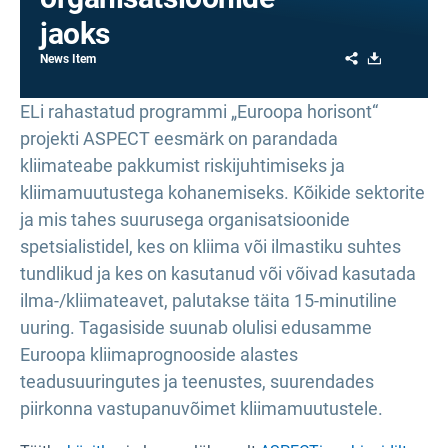
jaoks
Share
Download
News Item
ELi rahastatud programmi „Euroopa horisont“
projekti ASPECT eesmärk on parandada
kliimateabe pakkumist riskijuhtimiseks ja
kliimamuutustega kohanemiseks. Kõikide sektorite
ja mis tahes suurusega organisatsioonide
spetsialistidel, kes on kliima või ilmastiku suhtes
tundlikud ja kes on kasutanud või võivad kasutada
ilma-/kliimateavet, palutakse täita 15-minutiline
uuring. Tagasiside suunab olulisi edusamme
Euroopa kliimaprognooside alastes
teadusuuringutes ja teenustes, suurendades
piirkonna vastupanuvõimet kliimamuutustele.