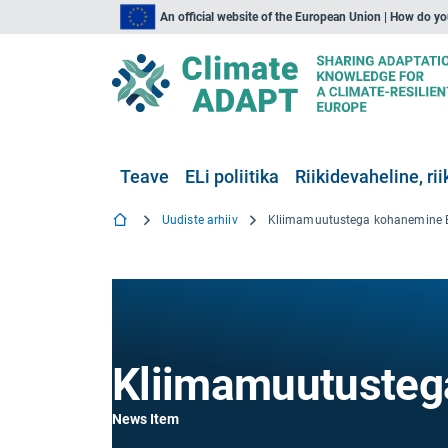
An official website of the European Union | How do y
Teave
ELi poliitika
Riikidevaheline, rii
Uudiste arhiiv
Kliimamuutusteg
News Item