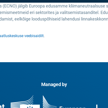
s (ECNO) jälgib Euroopa edusamme kliimaneutraalsuse 
smeetmeid eri sektorites ja valitsemistasanditel. Ed
st, eelkõige looduspõhiseid lahendusi linnakeskkonna
atluskeskuse veebisaidilt
.
Managed by