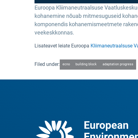
Euroopa Kliimaneutraalsuse Vaatluskesku
kohanemine nõuab mitmesuguseid kohanemi
komponendis kohanemismeetmete rakendami
veekeskkonnas.
Lisateavet leiate Euroopa
Kliimaneutraalsuse Va
Filed under:
ecno
building block
adaptation progress