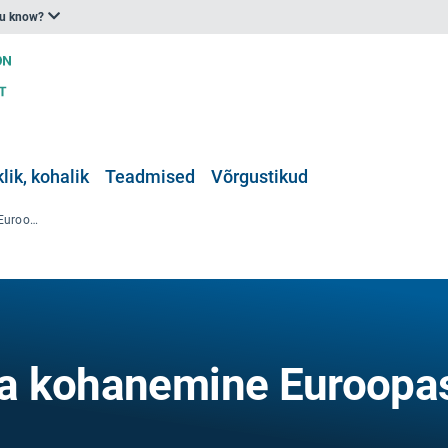
ou know?
klik, kohalik
Teadmised
Võrgustikud
Kliimamuutustega kohanemine Euroopas
a kohanemine Euroopa