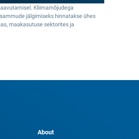
saavutamisel. Kliimamõjudega
usammude jälgimiseks hinnatakse ühes
s, maakasutuse sektorites ja
About