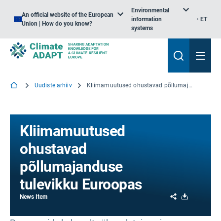
Environmental
An official website of the European
information
ET
Union | How do you know?
systems
Uudiste arhiiv
Kliimamuutused ohustavad põllumajanduse tulevikku Euroopas
Kliimamuutused
ohustavad
põllumajanduse
tulevikku Euroopas
Share
Download
News Item