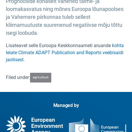
Prognooside kohaselt väheneb taime- ja
loomakasvatus ning mõnes Euroopa lõunapoolses
ja Vahemere piirkonnas tuleb sellest
kliimamuutuste suurenenud negatiivse mõju tõttu
isegi loobuda.
Lisateavet selle Euroopa Keskkonnaameti aruande
kohta
leiate Climate ADAPT Publication and Reports veebisaidi
jaotisest
.
Filed under:
agriculture
Managed by