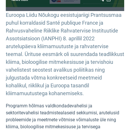
Euroopa Liidu Nõukogu eesistujariigi Prantsusmaa
puhul korraldasid Santé publique France ja
Rahvusvaheline Riiklike Rahvatervise Instituutide
Assotsiatsioon (IANPHI) 8. aprillil 2022
arutelupäeva kliimamuutuste ja rahvatervise
teemal. Ürituse eesmärk oli suurendada teadlikkust
kliima, bioloogilise mitmekesisuse ja tervishoiu
vahelistest seostest avalikus poliitikas ning
julgustada võtma konkreetseid meetmeid
kohalikul, riiklikul ja Euroopa tasandil
kliimamuutustega kohanemiseks.
Programm hõlmas valdkondadevahelisi ja
sektoritevahelisi teadmistealaseid sekkumisi, arutelusid
probleemide ja meetmete võtmise võimaluste üle ning
kliima, bioloogilise mitmekesisuse ja tervisega