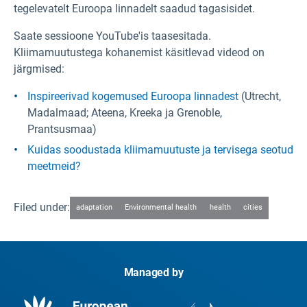
tegelevatelt Euroopa linnadelt saadud tagasisidet.
Saate sessioone YouTube'is taasesitada.
Kliimamuutustega kohanemist käsitlevad videod on
järgmised:
Inspireerivad kogemused Euroopa linnadest
(Utrecht,
Madalmaad; Ateena, Kreeka ja Grenoble,
Prantsusmaa)
Kuidas soodustada kliimamuutuste ja tervisega seotud
meetmeid?
Filed under:
adaptation
Environmental health
health
cities
Managed by