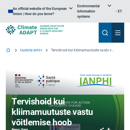
Environmental
An official website of the European
information
ET
Union | How do you know?
systems
Uudiste arhiiv
Tervishoid kui kliimamuutuste vastu võitlemise hoob
Tervishoid kui
kliimamuutuste vastu
võitlemise hoob
Share
Download
News Item