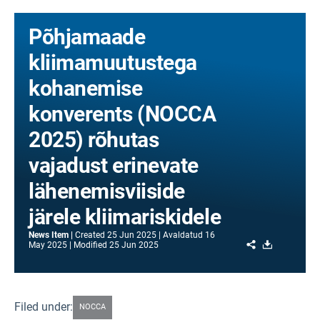
Põhjamaade
kliimamuutustega
kohanemise
konverents (NOCCA
2025) rõhutas
vajadust erinevate
lähenemisviiside
järele kliimariskidele
News Item
Created
25 Jun 2025
Avaldatud
16
Share
Download
May 2025
Modified
25 Jun 2025
Filed under:
NOCCA