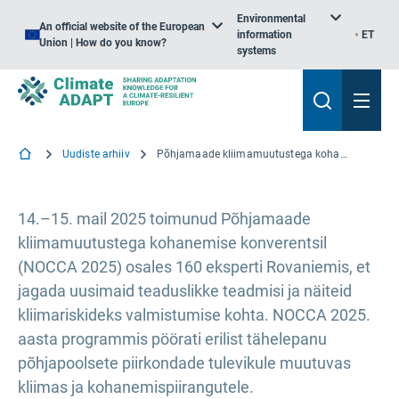
Environmental
An official website of the European
information
ET
Union | How do you know?
systems
Uudiste arhiiv
Põhjamaade kliimamuutustega kohanemise konverents (NOCCA 2025) rõhutas vajadust erinevate lähenemisviiside järele kliimariskidele
14.–15. mail 2025 toimunud Põhjamaade
kliimamuutustega kohanemise konverentsil
(NOCCA 2025) osales 160 eksperti Rovaniemis, et
jagada uusimaid teaduslikke teadmisi ja näiteid
kliimariskideks valmistumise kohta. NOCCA 2025.
aasta programmis pöörati erilist tähelepanu
põhjapoolsete piirkondade tulevikule muutuvas
kliimas ja kohanemispiirangutele.