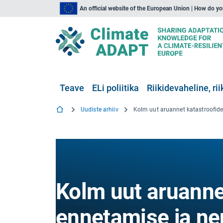
An official website of the European Union | How do y
Teave
ELi poliitika
Riikidevaheline, rii
Uudiste arhiiv
Kolm uut aruanne
ennetamise ja ne