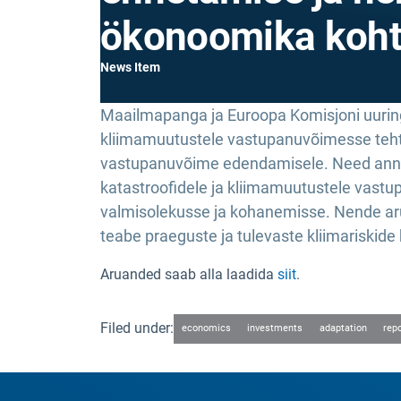
ökonoomika koh
News Item
Maailmapanga ja Euroopa Komisjoni uuringu
kliimamuutustele vastupanuvõimesse tehta
vastupanuvõime edendamisele. Need annava
katastroofidele ja kliimamuutustele vastu
valmisolekusse ja kohanemisse. Nende ar
teabe praeguste ja tulevaste kliimariski
Aruanded saab alla laadida
siit
.
Filed under:
economics
investments
adaptation
rep