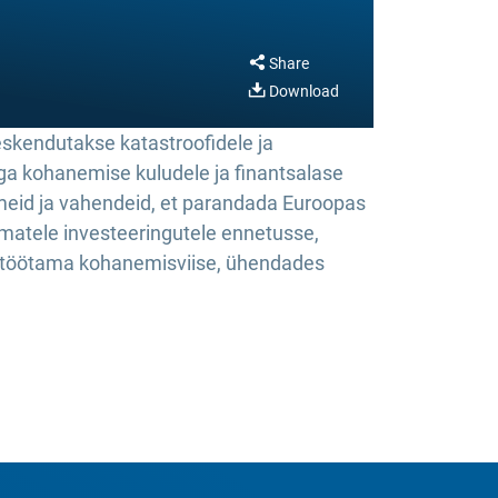
Share
Download
eskendutakse katastroofidele ja
ga kohanemise kuludele ja finantsalase
meid ja vahendeid, et parandada Euroopas
ematele investeeringutele ennetusse,
a töötama kohanemisviise, ühendades