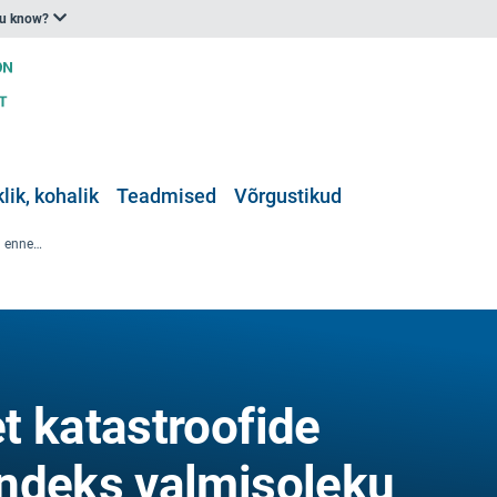
ou know?
klik, kohalik
Teadmised
Võrgustikud
Kolm uut aruannet katastroofide ennetamise ja nendeks valmisoleku ökonoomika kohta
t katastroofide
ndeks valmisoleku