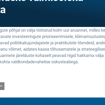
ta
te põhjal on välja töötatud kolm uut aruannet, milles k
vate investeeringute prioriseerimisele, kliimamuutuste
d poliitikakujundajatele ja praktikutele tõendeid, and
panu võimet, aidates kaasa tõhusamatele ja strateegilis
uannete järelduste kohaselt peavad riigid hakkama välj
de kohta valdkondadevahelise oskusteabega.
ort