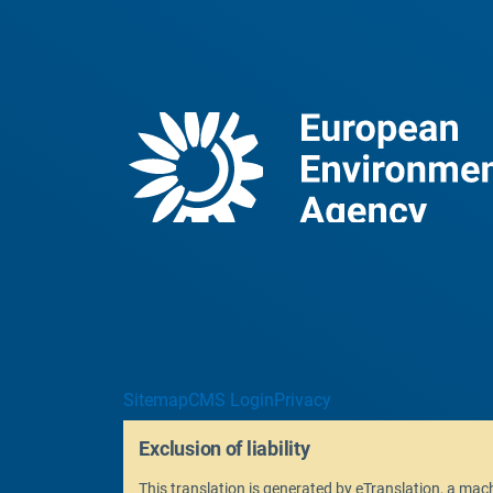
Sitemap
CMS Login
Privacy
Exclusion of liability
This translation is generated by eTranslation, a ma