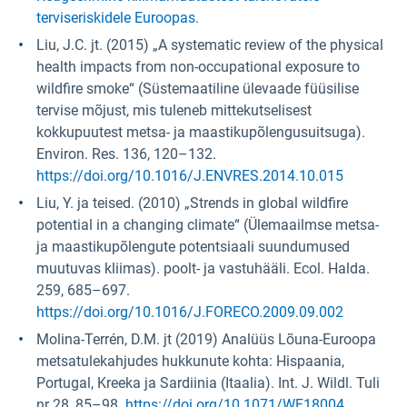
terviseriskidele Euroopas.
Liu, J.C. jt. (2015) „A systematic review of the physical
health impacts from non-occupational exposure to
wildfire smoke“ (Süstemaatiline ülevaade füüsilise
tervise mõjust, mis tuleneb mittekutselisest
kokkupuutest metsa- ja maastikupõlengusuitsuga).
Environ. Res. 136, 120–132.
https://doi.org/10.1016/J.ENVRES.2014.10.015
Liu, Y. ja teised. (2010) „Strends in global wildfire
potential in a changing climate“ (Ülemaailmse metsa-
ja maastikupõlengute potentsiaali suundumused
muutuvas kliimas). poolt- ja vastuhääli. Ecol. Halda.
259, 685–697.
https://doi.org/10.1016/J.FORECO.2009.09.002
Molina-Terrén, D.M. jt (2019) Analüüs Lõuna-Euroopa
metsatulekahjudes hukkunute kohta: Hispaania,
Portugal, Kreeka ja Sardiinia (Itaalia). Int. J. Wildl. Tuli
nr 28, 85–98.
https://doi.org/10.1071/WF18004