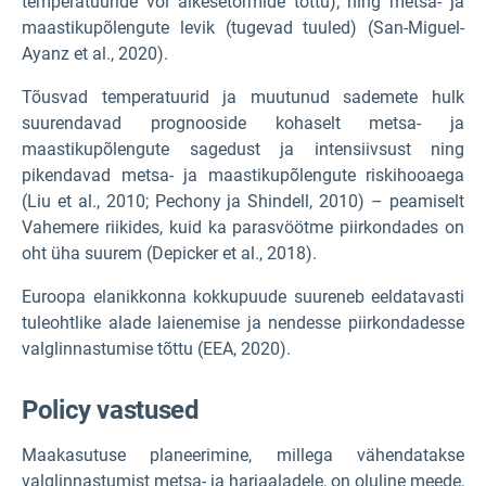
temperatuuride või äikesetormide tõttu); ning metsa- ja
maastikupõlengute levik (tugevad tuuled) (San-Miguel-
Ayanz et al., 2020).
Tõusvad temperatuurid ja muutunud sademete hulk
suurendavad prognooside kohaselt metsa- ja
maastikupõlengute sagedust ja intensiivsust ning
pikendavad metsa- ja maastikupõlengute riskihooaega
(Liu et al., 2010; Pechony ja Shindell, 2010) – peamiselt
Vahemere riikides, kuid ka parasvöötme piirkondades on
oht üha suurem (Depicker et al., 2018).
Euroopa elanikkonna kokkupuude suureneb eeldatavasti
tuleohtlike alade laienemise ja nendesse piirkondadesse
valglinnastumise tõttu (EEA, 2020).
P
olicy vastused
Maakasutuse planeerimine, millega vähendatakse
valglinnastumist metsa- ja harjaaladele, on oluline meede,