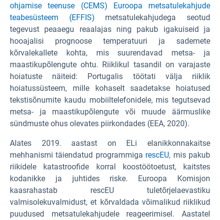
ohjamise teenuse
(CEMS) Euroopa metsatulekahjude
teabesüsteem (EFFIS)
metsatulekahjudega seotud
tegevust peaaegu reaalajas ning pakub igakuiseid ja
hooajalisi prognoose temperatuuri ja sademete
kõrvalekallete kohta, mis suurendavad metsa- ja
maastikupõlengute ohtu. Riiklikul tasandil on varajaste
hoiatuste näiteid: Portugalis töötati välja riiklik
hoiatussüsteem, mille kohaselt saadetakse hoiatused
tekstisõnumite kaudu mobiiltelefonidele, mis tegutsevad
metsa- ja maastikupõlengute või muude äärmuslike
sündmuste ohus olevates piirkondades (EEA, 2020).
Alates 2019. aastast on ELi elanikkonnakaitse
mehhanismi täiendatud programmiga
rescEU,
mis pakub
riikidele katastroofide korral koostöötoetust, kaitstes
kodanikke ja juhtides riske. Euroopa Komisjon
kaasrahastab rescEU tuletõrjelaevastiku
valmisolekuvalmidust, et kõrvaldada võimalikud riiklikud
puudused metsatulekahjudele reageerimisel. Aastatel