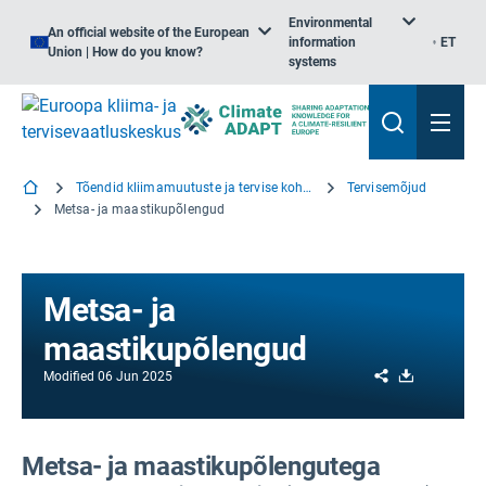
Environmental
An official website of the European
information
ET
Union | How do you know?
systems
Tõendid kliimamuutuste ja tervise kohta
Tervisemõjud
Metsa- ja maastikupõlengud
Metsa- ja
maastikupõlengud
Share
Download
Modified
06 Jun 2025
Metsa- ja maastikupõlengutega