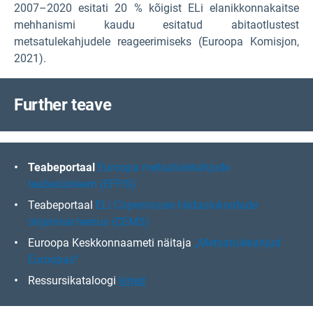
2007–2020 esitati 20 % kõigist ELi elanikkonnakaitse
mehhanismi kaudu esitatud abitaotlustest
metsatulekahjudele reageerimiseks (Euroopa Komisjon,
2021).
F
urther teave
Teabeportaal
Euroopa metsatulekahjude
teabesüsteem (EFFIS)
Teabeportaal
ELi Copernicuse hädaolukordade
ohjamise teenus (CEMS)
Euroopa Keskkonnaameti näitaja
„Metsatulekahjud
Euroopas“
Ressursikataloogi
kirjed