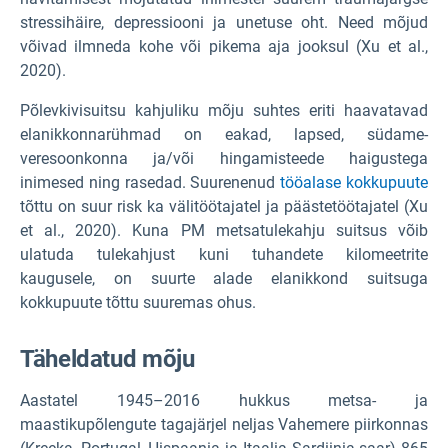
stressihäire, depressiooni ja unetuse oht. Need mõjud
võivad ilmneda kohe või pikema aja jooksul (Xu et al.,
2020).
Põlevkivisuitsu kahjuliku mõju suhtes eriti haavatavad
elanikkonnarühmad on eakad, lapsed, südame-
veresoonkonna ja/või hingamisteede haigustega
inimesed ning rasedad. Suurenenud
tööalase kokkupuute
tõttu on suur risk ka välitöötajatel ja päästetöötajatel (Xu
et al., 2020). Kuna PM metsatulekahju suitsus võib
ulatuda tulekahjust kuni tuhandete kilomeetrite
kaugusele, on suurte alade elanikkond suitsuga
kokkupuute tõttu suuremas ohus.
Täheldatud mõju
Aastatel 1945–2016 hukkus metsa- ja
maastikupõlengute tagajärjel neljas Vahemere piirkonnas