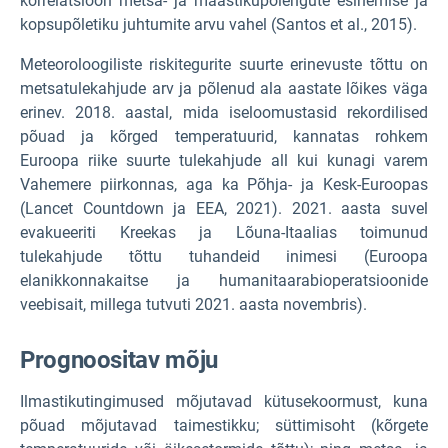
korrelatsioon metsa- ja maastikupõlengute esinemise ja
kopsupõletiku juhtumite arvu vahel (Santos et al., 2015).
Meteoroloogiliste riskitegurite suurte erinevuste tõttu on
metsatulekahjude arv ja põlenud ala aastate lõikes väga
erinev. 2018. aastal, mida iseloomustasid rekordilised
põuad ja kõrged temperatuurid, kannatas rohkem
Euroopa riike suurte tulekahjude all kui kunagi varem
Vahemere piirkonnas, aga ka Põhja- ja Kesk-Euroopas
(Lancet Countdown ja EEA, 2021). 2021. aasta suvel
evakueeriti Kreekas ja Lõuna-Itaalias toimunud
tulekahjude tõttu tuhandeid inimesi (Euroopa
elanikkonnakaitse ja humanitaarabioperatsioonide
veebisait, millega tutvuti 2021. aasta novembris).
Prognoositav mõju
Ilmastikutingimused mõjutavad kütusekoormust, kuna
põuad mõjutavad taimestikku; süttimisoht (kõrgete