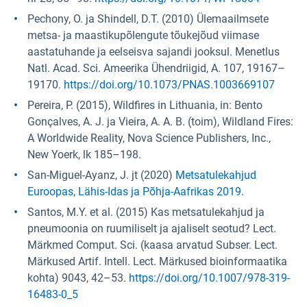
Pechony, O. ja Shindell, D.T. (2010) Ülemaailmsete
metsa- ja maastikupõlengute tõukejõud viimase
aastatuhande ja eelseisva sajandi jooksul. Menetlus
Natl. Acad. Sci. Ameerika Ühendriigid, A. 107, 19167–
19170.
https://doi.org/10.1073/PNAS.1003669107
Pereira, P. (2015), Wildfires in Lithuania, in: Bento
Gonçalves, A. J. ja Vieira, A. A. B. (toim), Wildland Fires:
A Worldwide Reality, Nova Science Publishers, Inc.,
New Yoerk, lk 185–198.
San-Miguel-Ayanz, J. jt (2020)
Metsatulekahjud
Euroopas, Lähis-Idas ja Põhja-Aafrikas 2019.
Santos, M.Y. et al. (2015) Kas metsatulekahjud ja
pneumoonia on ruumiliselt ja ajaliselt seotud? Lect.
Märkmed Comput. Sci. (kaasa arvatud Subser. Lect.
Märkused Artif. Intell. Lect. Märkused bioinformaatika
kohta) 9043, 42–53.
https://doi.org/10.1007/978-319-
16483-0_5