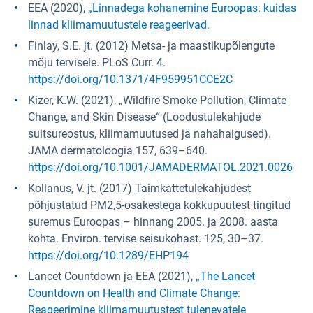
EEA (2020),
„Linnadega kohanemine Euroopas: kuidas
linnad kliimamuutustele reageerivad.
Finlay, S.E. jt. (2012) Metsa- ja maastikupõlengute
mõju tervisele. PLoS Curr. 4.
https://doi.org/10.1371/4F959951CCE2C
Kizer, K.W. (2021), „Wildfire Smoke Pollution, Climate
Change, and Skin Disease“ (Loodustulekahjude
suitsureostus, kliimamuutused ja nahahaigused).
JAMA dermatoloogia 157, 639–640.
https://doi.org/10.1001/JAMADERMATOL.2021.0026
Kollanus, V. jt. (2017) Taimkattetulekahjudest
põhjustatud PM2,5-osakestega kokkupuutest tingitud
suremus Euroopas – hinnang 2005. ja 2008. aasta
kohta. Environ. tervise seisukohast. 125, 30–37.
https://doi.org/10.1289/EHP194
Lancet Countdown ja EEA (2021),
„The Lancet
Countdown on Health and Climate Change:
Reageerimine kliimamuutustest tulenevatele