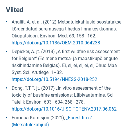
Viited
Analiit, A. et al. (2012) Metsatulekahjusid seostatakse
kõrgendatud suremusega tihedas linnakeskkonnas.
Okupatsioon. Environ. Med. 69, 158–162.
https://doi.org/10.1136/OEM.2010.064238
Depicker, A. jt. (2018) „A first wildfire risk assessment
for Belgium“ (Esimene metsa- ja maastikupõlengute
riskihindamine Belgias). Ei, ei, ei, ei, ei, ei, Ohud Maa
Syst. Sci. Arutlege. 1–32.
https://doi.org/10.5194/NHESS-2018-252
Dong, T.T.T. jt. (2017) „In vitro assessment of the
toxicity of bushfire emissions: Läbivaatamine. Sci.
Täielik Environ. 603–604, 268–278.
https://doi.org/10.1016/J.SCITOTENV.2017.06.062
Euroopa Komisjon (2021),
„Forest fires“
(Metsatulekahjud).