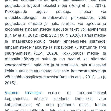
põhjustada tugevat toksilist mõju (Dong et al., 2017).
Kokkupuude tugeva suitsuga metsa- või
maastikupõlengut ümbritsevates piirkondades võib
põhjustada silmade ja naha ärritust või ägedate ja
krooniliste hingamisteede haiguste teket või ägenemist
(Finlay et al., 2012; Kizer, 2021; Xu jt, 2020). Pärast metsa-
ja maastikupõlenguid teatati enneaegsete surmade,
hingamisteede haiguste ja kopsupõletiku juhtumite arvu
suurenemisest (EEA, 2020). Kokkupuude metsa- ja
maastikupõlengute suitsuga on seotud ka südame-
veresoonkonna haiguste ja suremusega, mis tulenevad
kokkupuutest suurenenud osakeste kontsentratsiooniga
või psühholoogilisest stressist (Analitis et al., 2012; Liu jt,
2015).
Vaimse tervisega
seoses on traumaatilistest
kogemustest, näiteks lähedaste kaotusest, vara
kahjustamisest või oma piirkonna olulise taristu
hävitamisest mõjutatud inimestel suurem traumajärgse