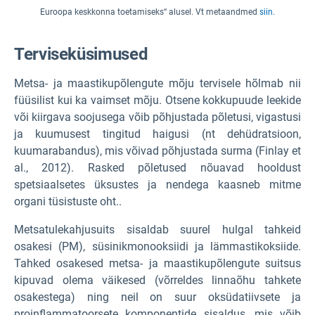
Euroopa keskkonna toetamiseks“ alusel. Vt metaandmed
siin.
Terviseküsimused
Metsa- ja maastikupõlengute mõju tervisele hõlmab nii
füüsilist kui ka vaimset mõju. Otsene kokkupuude leekide
või kiirgava soojusega võib põhjustada põletusi, vigastusi
ja kuumusest tingitud haigusi (nt dehüdratsioon,
kuumarabandus), mis võivad põhjustada surma (Finlay et
al., 2012). Rasked põletused nõuavad hooldust
spetsiaalsetes üksustes ja nendega kaasneb mitme
organi tüsistuste oht..
Metsatulekahjusuits sisaldab suurel hulgal tahkeid
osakesi (PM), süsinikmonooksiidi ja lämmastikoksiide.
Tahked osakesed metsa- ja maastikupõlengute suitsus
kipuvad olema väikesed (võrreldes linnaõhu tahkete
osakestega) ning neil on suur oksüdatiivsete ja
proinflammatoorsete komponentide sisaldus, mis võib