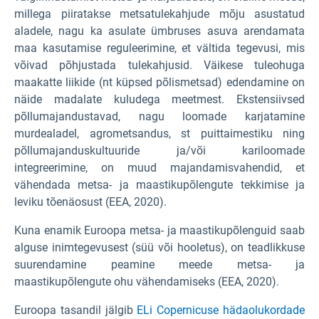
millega piiratakse metsatulekahjude mõju asustatud
aladele, nagu ka asulate ümbruses asuva arendamata
maa kasutamise reguleerimine, et vältida tegevusi, mis
võivad põhjustada tulekahjusid. Väikese tuleohuga
maakatte liikide (nt küpsed põlismetsad) edendamine on
näide madalate kuludega meetmest. Ekstensiivsed
põllumajandustavad, nagu loomade karjatamine
murdealadel, agrometsandus, st puittaimestiku ning
põllumajanduskultuuride ja/või kariloomade
integreerimine, on muud majandamisvahendid, et
vähendada metsa- ja maastikupõlengute tekkimise ja
leviku tõenäosust (EEA, 2020).
Kuna enamik Euroopa metsa- ja maastikupõlenguid saab
alguse inimtegevusest (süü või hooletus), on teadlikkuse
suurendamine peamine meede metsa- ja
maastikupõlengute ohu vähendamiseks (EEA, 2020).
Euroopa tasandil jälgib
ELi Copernicuse hädaolukordade