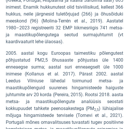
(Kreeka, Portugal, Hispaania ja Itaalia Sardiinia saar) 865
inimest. Enamik hukkunutest olid tsiviilisikud, kellest 366
hukkus, neile järgnesid tuletõrjujad (266) ja õhusõiduki
meeskond (96) (Molina-Terrén et al., 2019). Aastatel
1980–2023 registreeriti 32 EMP liikmesriigis 741 metsa-
ja maastikupõlengutega seotud surmajuhtumit (vt
kaardivaaturit lehe ülaosas).
2005. aastal kogu Euroopas taimestiku põlengutest
põhjustatud PM2,5
õhusaaste põhjustas üle 1400
enneaegse surma; aastal suri enneaegselt üle 1000
inimese (Kollanus et al. 2017). Pärast 2002. aastal
Leedus Vilniuse lähedal toimunud metsa- ja
maastikupõlenguid suurenes hingamisteede haiguste
juhtumite arv 20 korda (Pereira, 2015). Rootsi 2018. aasta
metsa- ja maastikupõlengute analüüsis seostati
kokkupuudet tahkete peenosakestega (PM
) lühiajalise
2,5
mõjuga hingamisteede tervisele (Tornevi et al., 2021).
Portugali mõnes omavalitsuses tuvastati tugev positiivne