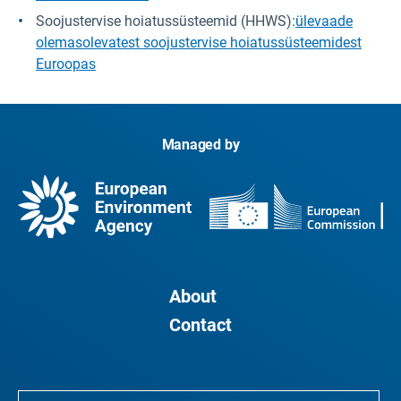
Soojustervise hoiatussüsteemid (HHWS):
ülevaade
olemasolevatest soojustervise hoiatussüsteemidest
Euroopas
Managed by
About
Contact