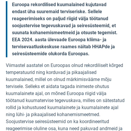
Euroopa rekordilised kuumalained kujutavad
endast üha suuremaid terviseriske. Sellele
reageerimiseks on paljud riigid välja töötanud
soojustervise tegevuskavad ja seiresüsteemid, et
suunata kohanemismeetmeid ja otsuste tegemist.
EEA 2024. aasta ülevaade Euroopa kliima- ja
tervisevaatluskeskuse raames näitab HHAPde ja
seiresüsteemide olukorda Euroopas.
Viimastel aastatel on Euroopas olnud rekordiliselt kõrged
temperatuurid ning korduvad ja pikaajalised
kuumalained, millel on olnud märkimisväärne mõju
tervisele. Selleks et aidata tagada inimeste ohutus
kuumalainete ajal, on mõned Euroopa riigid välja
töötanud kuumatervise tegevuskava, milles on sätestatud
rollid ja kohustused kuumalainete ja kuumalainete ajal
ning lühi- ja pikaajalised kohanemismeetmed.
Soojustervise seiresüsteemid on ka koordineeritud
reageerimise oluline osa, kuna need pakuvad andmeid ja