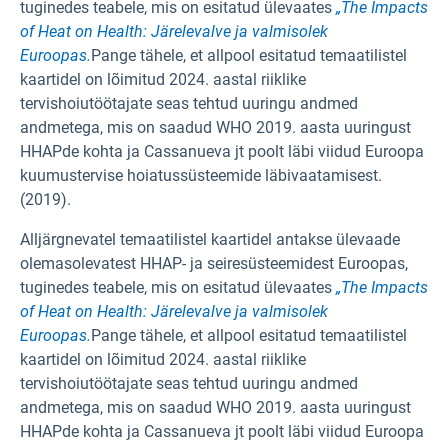
tuginedes teabele, mis on esitatud ülevaates
„The Impacts
of Heat on Health: Järelevalve ja valmisolek
Euroopas.
Pange tähele, et allpool esitatud temaatilistel
kaartidel on lõimitud 2024. aastal riiklike
tervishoiutöötajate seas tehtud uuringu andmed
andmetega, mis on saadud WHO 2019. aasta uuringust
HHAPde kohta ja Cassanueva jt poolt läbi viidud Euroopa
kuumustervise hoiatussüsteemide läbivaatamisest.
(2019).
Alljärgnevatel temaatilistel kaartidel antakse ülevaade
olemasolevatest HHAP- ja seiresüsteemidest Euroopas,
tuginedes teabele, mis on esitatud ülevaates
„The Impacts
of Heat on Health: Järelevalve ja valmisolek
Euroopas.
Pange tähele, et allpool esitatud temaatilistel
kaartidel on lõimitud 2024. aastal riiklike
tervishoiutöötajate seas tehtud uuringu andmed
andmetega, mis on saadud WHO 2019. aasta uuringust
HHAPde kohta ja Cassanueva jt poolt läbi viidud Euroopa