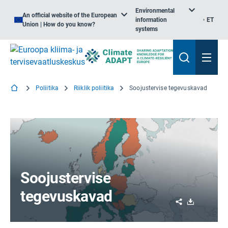
Environmental
An official website of the European
information
ET
Union | How do you know?
systems
Poliitika
Riiklik poliitika
Soojustervise tegevuskavad
Soojustervise
tegevuskavad
Share
Download