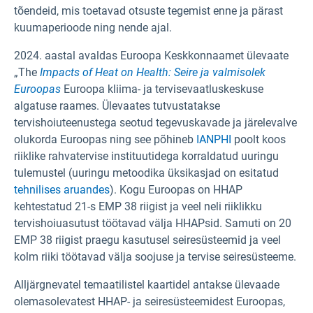
tõendeid, mis toetavad otsuste tegemist enne ja pärast
kuumaperioode ning nende ajal.
2024. aastal avaldas Euroopa Keskkonnaamet ülevaate
„The
Impacts of Heat on Health: Seire ja valmisolek
Euroopas
Euroopa kliima- ja tervisevaatluskeskuse
algatuse raames. Ülevaates tutvustatakse
tervishoiuteenustega seotud tegevuskavade ja järelevalve
olukorda Euroopas ning see põhineb
IANPHI
poolt koos
riiklike rahvatervise instituutidega korraldatud uuringu
tulemustel (uuringu metoodika üksikasjad on esitatud
tehnilises aruandes
). Kogu Euroopas on HHAP
kehtestatud 21-s EMP 38 riigist ja veel neli riiklikku
tervishoiuasutust töötavad välja HHAPsid. Samuti on 20
EMP 38 riigist praegu kasutusel seiresüsteemid ja veel
kolm riiki töötavad välja soojuse ja tervise seiresüsteeme.
Alljärgnevatel temaatilistel kaartidel antakse ülevaade
olemasolevatest HHAP- ja seiresüsteemidest Euroopas,