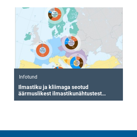
suhtes Euroopas
Infotund
Ilmastiku ja kliimaga seotud
äärmuslikest ilmastikunähtustest
tingitud majanduslik kahju ja
surmajuhtumid