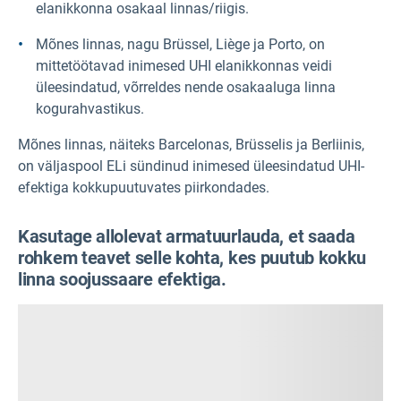
elanikkonna osakaal linnas/riigis.
Mõnes linnas, nagu Brüssel, Liège ja Porto, on
mittetöötavad inimesed UHI elanikkonnas veidi
üleesindatud, võrreldes nende osakaaluga linna
kogurahvastikus.
Mõnes linnas, näiteks Barcelonas, Brüsselis ja Berliinis,
on väljaspool ELi sündinud inimesed üleesindatud UHI-
efektiga kokkupuutuvates piirkondades.
Kasutage allolevat armatuurlauda, et saada
rohkem teavet selle kohta, kes puutub kokku
linna soojussaare efektiga.