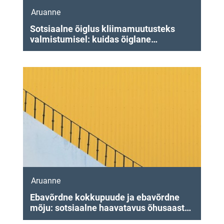
Aruanne
Sotsiaalne õiglus kliimamuutusteks
valmistumisel: kuidas õiglane
vastupanuvõime võib tuua kasu
kogukondadele kogu Euroopas
Aruanne
Ebavõrdne kokkupuude ja ebavõrdne
mõju: sotsiaalne haavatavus õhusaaste,
müra ja äärmuslike temperatuuride