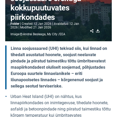
kokkupuutuvates
piirkondades
Folder
Created
12 Jan 2026
Avaldatud
12 Jan
2026
Modified
21 Jan 2026
Share
Download
Image
Andrei Besleaga, My City /EEA
Linna soojussaared (UHI) tekivad siis, kui linnad on
tihedalt asustatud hoonete, soojust neelavate
pindade ja piiratud taimestiku tõttu ümbritsevatest
maapiirkondadest oluliselt soojemad, põhjustades
Euroopa suurtele linnaelanikele – eriti
lõunapoolsetes linnades – kõrgenenud soojust ja
sellega seotud terviseriske.
Urban Heat Island (UHI) on nähtus, kus
linnapiirkondades on inimtegevuse, tihedate hoonete,
asfaldi ja betoonpindade ning piiratud taimestiku tõttu
kõrgem temperatuur kui ümbritsevates