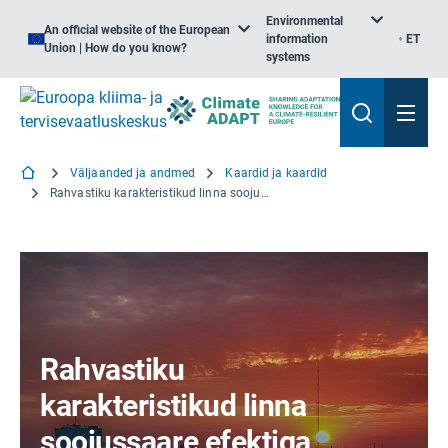
Environmental
An official website of the European
information
ET
Union | How do you know?
systems
Väljaanded ja andmed
Kaardid ja kaardid
Rahvastiku karakteristikud linna soojussaare efektiga kokkupuutuvates piirkondades
Rahvastiku
karakteristikud linna
soojussaare efektiga