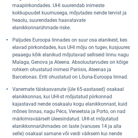
maapiirkondades. UHI suurendab inimeste
kokkupuudet kuumusega, mõjutades nende tervist ja
heaolu, suurendades haavatavate
elanikkonnarühmade riske.
Paljudes Euroopa linnades on suur osa elanikest, kes
elavad piirkondades, kus UHI mõju on tugev, kusjuures
peaaegu kõik elanikud mõjutavad selliseid linnu nagu
Malaga, Genova ja Ateena. Absoluutarvudes on kõige
rohkem ohustatud inimesi Pariisis, Ateenas ja
Barcelonas. Eriti ohustatud on Lõuna-Euroopa linnad.
Vanemate täiskasvanute (üle 65-aastased) osakaal
elanikkonnas, kui UHI-st mõjutatud piirkonnad
kajastavad nende osakaalu kogu elanikkonnast, kuid
mõnes linnas, nagu Pécs, Veneetsia ja Porto, on nad
märkimisväärselt üleesindatud. UHI-st mõjutatud
elanikkonnarühmades on laste (vanuses 14 ja alla
selle) osakaal sarnane või veidi väiksem kui nende