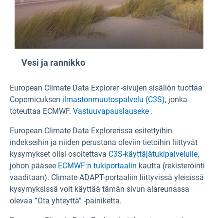
Vesi ja rannikko
European Climate Data Explorer -sivujen sisällön tuottaa
Copernicuksen
ilmastonmuutospalvelu (C3S),
jonka
toteuttaa ECMWF.
Vastuuvapauslauseke .
European Climate Data Explorerissa esitettyihin
indekseihin ja niiden perustana oleviin tietoihin liittyvät
kysymykset olisi osoitettava
C3S-käyttäjätukipalvelulle,
johon pääsee
ECMWF:n tukiportaalin
kautta (rekisteröinti
vaaditaan). Climate-ADAPT-portaaliin liittyvissä yleisissä
kysymyksissä voit käyttää tämän sivun alareunassa
olevaa ”Ota yhteyttä” -painiketta.