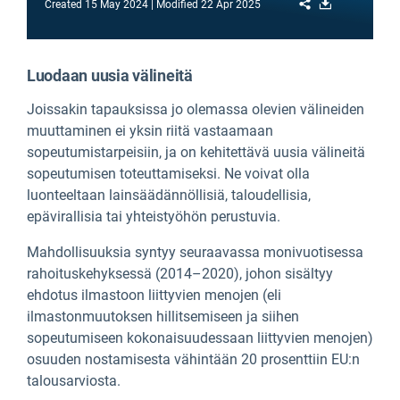
Share
Download
Created
15 May 2024
Modified
22 Apr 2025
Luodaan uusia välineitä
Joissakin tapauksissa jo olemassa olevien välineiden
muuttaminen ei yksin riitä vastaamaan
sopeutumistarpeisiin, ja on kehitettävä uusia välineitä
sopeutumisen toteuttamiseksi. Ne voivat olla
luonteeltaan lainsäädännöllisiä, taloudellisia,
epävirallisia tai yhteistyöhön perustuvia.
Mahdollisuuksia syntyy seuraavassa monivuotisessa
rahoituskehyksessä (2014–2020), johon sisältyy
ehdotus ilmastoon liittyvien menojen (eli
ilmastonmuutoksen hillitsemiseen ja siihen
sopeutumiseen kokonaisuudessaan liittyvien menojen)
osuuden nostamisesta vähintään 20 prosenttiin EU:n
talousarviosta.