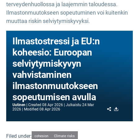
terveydenhuollossa ja laajemmin taloudessa.
Ilmastonmuutokseen sopeutuminen voi kuitenkin
muuttaa riskin selviytymiskyvyksi.
Ilmastostressi ja EU:n
koheesio: Euroopan
selviytymiskyvyn
vahvistaminen
ilmastonmuutokseen
sopeutumisen avulla
Uutinen
Created
08 Apr 2026
Julkaistu
24 Mar
Share
Download
2026
Modified
08 Apr 2026
Filed under:
cohesion
Climate risks