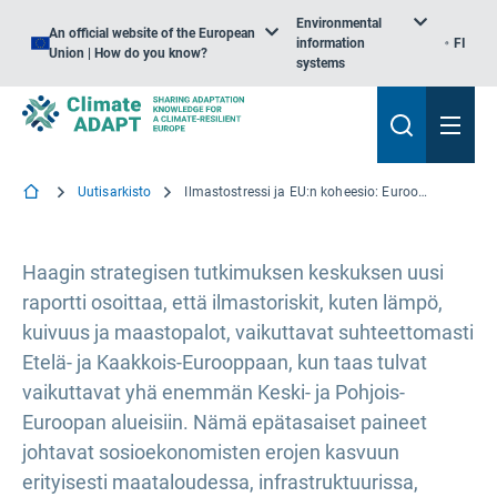
Environmental
An official website of the European
information
FI
Union | How do you know?
systems
Uutisarkisto
Ilmastostressi ja EU:n koheesio: Euroopan selviytymiskyvyn vahvistaminen ilmastonmuutokseen sopeutumisen avulla
Haagin strategisen tutkimuksen keskuksen uusi
raportti osoittaa, että ilmastoriskit, kuten lämpö,
kuivuus ja maastopalot, vaikuttavat suhteettomasti
Etelä- ja Kaakkois-Eurooppaan, kun taas tulvat
vaikuttavat yhä enemmän Keski- ja Pohjois-
Euroopan alueisiin. Nämä epätasaiset paineet
johtavat sosioekonomisten erojen kasvuun
erityisesti maataloudessa, infrastruktuurissa,