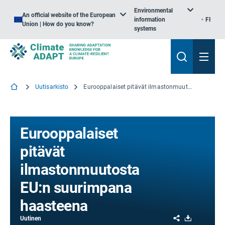
Environmental
An official website of the European
information
FI
Union | How do you know?
systems
Uutisarkisto
Eurooppalaiset pitävät ilmastonmuutosta EU:n suurimpana haasteena
Eurooppalaiset
pitävät
ilmastonmuutosta
EU:n suurimpana
haasteena
Share
Download
Uutinen