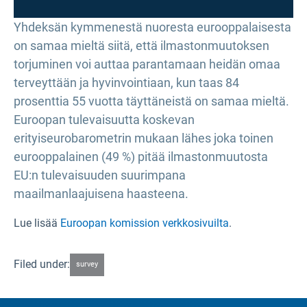
Yhdeksän kymmenestä nuoresta eurooppalaisesta
on samaa mieltä siitä, että ilmastonmuutoksen
torjuminen voi auttaa parantamaan heidän omaa
terveyttään ja hyvinvointiaan, kun taas 84
prosenttia 55 vuotta täyttäneistä on samaa mieltä.
Euroopan tulevaisuutta koskevan
erityiseurobarometrin mukaan lähes joka toinen
eurooppalainen (49 %) pitää ilmastonmuutosta
EU:n tulevaisuuden suurimpana
maailmanlaajuisena haasteena.
Lue lisää
Euroopan komission verkkosivuilta
.
Filed under:
survey