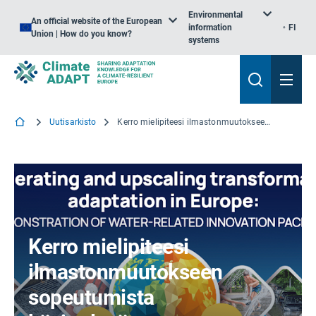
Environmental
An official website of the European
information
FI
Union | How do you know?
systems
Uutisarkisto
Kerro mielipiteesi ilmastonmuutokseen sopeutumista käsittelevän eurooppalaisen verkoston perustamisesta
Kerro mielipiteesi
ilmastonmuutokseen
sopeutumista