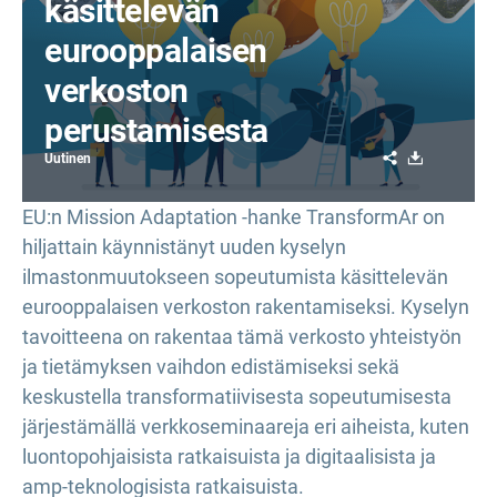
käsittelevän
eurooppalaisen
verkoston
perustamisesta
Share
Download
Uutinen
EU:n Mission Adaptation -hanke TransformAr on
hiljattain käynnistänyt uuden kyselyn
ilmastonmuutokseen sopeutumista käsittelevän
eurooppalaisen verkoston rakentamiseksi. Kyselyn
tavoitteena on rakentaa tämä verkosto yhteistyön
ja tietämyksen vaihdon edistämiseksi sekä
keskustella transformatiivisesta sopeutumisesta
järjestämällä verkkoseminaareja eri aiheista, kuten
luontopohjaisista ratkaisuista ja digitaalisista ja
amp-teknologisista ratkaisuista.